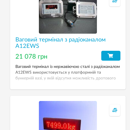
Ваговий термінал з радіоканалом
A12EWS
21 078 грн
Ваговий термінал із нержавіючою сталі з радіоканалом
A12EWS використовується у платформній та
бункерній вазі, у якій відсутня можливість дротового
(кабельного) зв’язку первинного вагового обладнання
(тензодатчиків) з другорядною (ваговий термінал).
Переваги цього вагового терміналу – робота на
великій відстані від вагової системи (300-500 метрів),
відображення коду АЦП, низьковольтне живлення
DC9V—DC6V, а також використання комплектуючих,
які виготовлені з нержавіючої сталі.