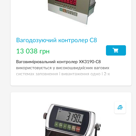
Вагодозуючий контролер С8
13 038 грн
Ваговимірювальний контролер XK3190-C8
використовується у високошвидкісних вагових
системах заповнення і вивантаження одно і 2-х
компонентного дозування, а так само в сортувальних
вагах відбраковщиках, дозавтоматах розливу,
фасування. Ступінь захисту IP65 (лицьова панель). Клас
точності С3. LED дисплей (висота цифр 15 мм).