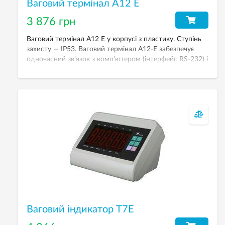
Ваговий термінал A12 E
3 876 грн
Ваговий термінал A12 E у корпусі з пластику. Ступінь
захисту — IP53. Ваговий термінал A12-E забезпечує
одночасний зв’язок з комп’ютером (інтерфейс RS-232) і
дублюючим табло YHL-5S.
Ваговий індикатор Т7Е