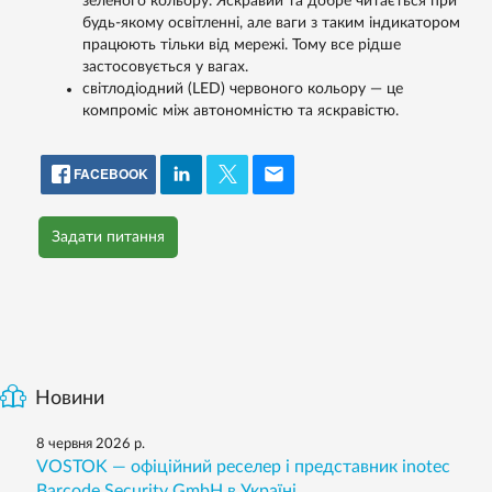
зеленого кольору. Яскравий та добре читається при
будь-якому освітленні, але ваги з таким індикатором
працюють тільки від мережі. Тому все рідше
застосовується у вагах.
світлодіодний (LED) червоного кольору — це
компроміс між автономністю та яскравістю.
FACEBOOK
Задати питання
Новини
8 червня 2026 р.
VOSTOK — офіційний реселер і представник inotec
Barcode Security GmbH в Україні