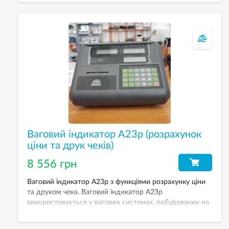
комутації: через інтерфейс RS232 і метод струмового
петлі 20mA, а також можливість підключення до
вагових індикаторів Rinstrum, CAS, Esit, Keli, Axis.
Ваговий індикатор А23р (розрахунок
ціни та друк чеків)
8 556 грн
Ваговий індикатор А23р з функціями розрахунку ціни
та друком чека. Ваговий індикатор А23р
використовується у вагових системах, побудованих на
тензометричних датчиках. Він використовується у
підлогових, платформних, товарних та торговельних