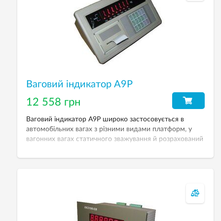
Ваговий індикатор А9Р
12 558 грн
Ваговий індикатор А9Р широко застосовується в
автомобільних вагах з різними видами платформ, у
вагонних вагах статичного зважування й розрахований
на роботу max з 8-ма датчиками по 350 Ohm або з 16-
ма по 700 Ohm. Вбудований чекодрукуючий принтер
Epson з шириною чека 42 мм. Акумуляторна батарея 6
V. Внутрішня енергонезалежна пам’ять. Безкоштовне
ПЗ для автоваг.