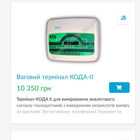
вагах. Ваговий індикатор А23р багатофункціональний,
але простий у процесі експлуатації.
Ваговий термінал КОДА-II
10 350 грн
Термінал КОДА II для вимірювання аналогового
сигналу тензодатчиків з виведенням результатів виміру
на дисплей. Застосування: платформні, бункерні та
монорейкові ваги.