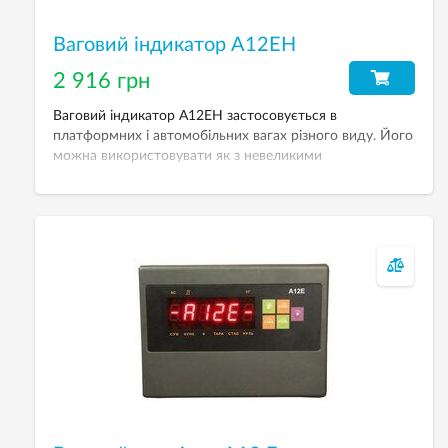
Ваговий індикатор А12EН
2 916 грн
Ваговий індикатор А12EН застосовується в
платформних і автомобільних вагах різного виду. Його
можна використовувати як з невеликими
платформами на одному датчику, так і з платформою
на 4-х та 8-ми датчиках. Кількість датчиків що
одночасно під’єднуються — не більше 4-х по 350Ω та
8 по 700Ω. Існує можливість під’єднання індикатора
А12ЕН як по 4-х дротовій, так і по 6-ти дротовій
схемах підключення.