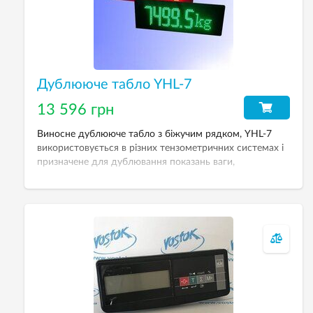
Дублююче табло YHL-7
13 596 грн
Виносне дублююче табло з біжучим рядком, YHL-7
використовується в різних тензометричних системах і
призначене для дублювання показань ваги,
відображення реклами про товари та послуги,
створення оригінальної вивіски і ін. Висота цифр — 160
мм.