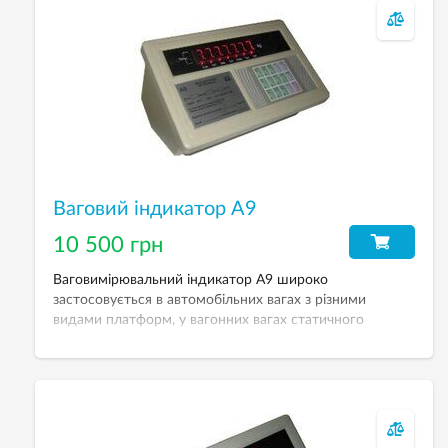
Ваговий індикатор А9
10 500 грн
Ваговимірювальний індикатор А9 широко
застосовується в автомобільних вагах з різними
видами платформ, у вагонних вагах статичного
зважування і розрахований на роботу max з 8-ма
датчиками по 350Ω або з 16-ма по 700Ω.
Акумуляторна батарея 6V. Внутрішня енергонезалежна
пам’ять. Безкоштовне ПЗ для автоваг.