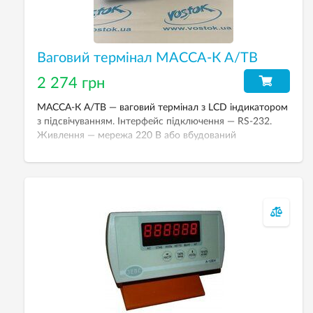
Ваговий термінал МАССА-К А/ТВ
2 274 грн
МАССА-К А/ТВ — ваговий термінал з LCD індикатором
з підсвічуванням. Інтерфейс підключення — RS-232.
Живлення — мережа 220 В або вбудований
акумулятор. Є в наявності.