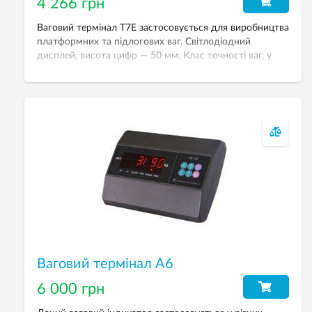
4 266 грн
Ваговий термінал Т7Е застосовується для виробництва
платформних та підлогових ваг. Світлодіодний
дисплей, висота цифр — 50 мм. Клас точності ваг, у
яких використовується прилад — III.
Ваговий термінал А6
6 000 грн