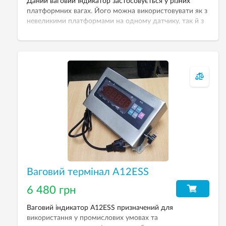
Даний ваговий індикатор застосовується у різних
платформних вагах. Його можна використовувати як з
невеликими платформами на одному датчику, так й з
платформою на 4-х та 8-ми датчиках. Ваговий
термінал А6 — відмінне рішення для складів (робоча
температура 0-40°С).
Ваговий термінал А12ESS
6 480 грн
Ваговий індикатор A12ESS призначений для
використання у промислових умовах та