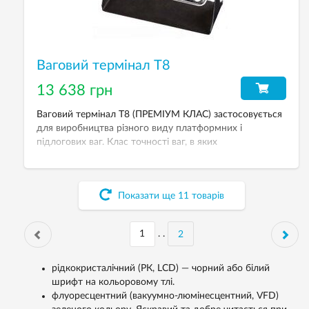
Ваговий термінал Т8
13 638 грн
Ваговий термінал Т8 (ПРЕМІУМ КЛАС) застосовується
для виробництва різного виду платформних і
підлогових ваг. Клас точності ваг, в яких
використовується прилад — III.
Показати ще
11
товарів
. .
2
рідкокристалічний (РК, LCD) — чорний або білий
шрифт на кольоровому тлі.
флуоресцентний (вакуумно-люмінесцентний, VFD)