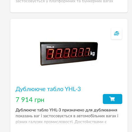
застосовується у платформних та бункерних вагах
різного виду. У комплектацію входять — вбудована
батарея, що перезаряджается, інтерфейс RS232 для
підключення до комп’ютера, інтерфейс RS485 для
підключення принтера, функція «Peak hold» стабілізації
ваги. Безкоштовне ПЗ.
Дублююче табло YHL-3
7 914 грн
Дублююче табло YHL-3 призначено для дублювання
показань ваг і застосовується в автомобільних вагах і
різних галузях промисловості. Достоїнствами є
наявність металевого корпусу, наявність двох видів