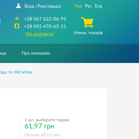
Вхід
Реєстрація
Укр
Рус
Eng
/
+38 067 622-06-91
1
+38 095 470-65-11
Немає товарів
Усі контакти
аця
Про компанію
оди та rfid мітки
1 шт, выберите тираж
61,97 грн
Оптова 60,11 грн