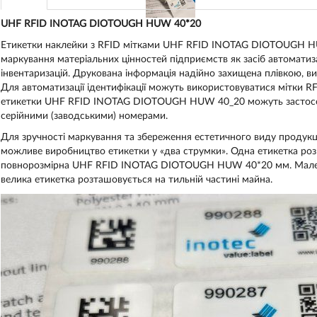
UHF RFID INOTAG DIOTOUGH HUW 40*20
Етикетки наклейки з RFID мітками UHF RFID INOTAG DIOTOUGH H
маркування матеріальних цінностей підприємств як засіб автоматиза
інвентаризацій. Друкована інформація надійно захищена плівкою, ви
Для автоматизації ідентифікації можуть використовуватися мітки RFI
етикетки UHF RFID INOTAG DIOTOUGH HUW 40_20 можуть застосовув
серійними (заводськими) номерами.
Для зручності маркування та збереження естетичного виду продукці
можливе виробництво етикетки у «два струмки». Одна етикетка роз
повнорозмірна UHF RFID INOTAG DIOTOUGH HUW 40*20 мм. Маленька
велика етикетка розташовується на тильній частині майна.