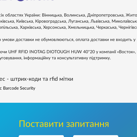
сіх областях України: Вінницька, Волинська, Дніпропетровська, Житом
івська, Київська, Кіровоградська, Луганська, Львівська, Миколаївськ
пільська, Харківська, Херсонська, Хмельницька, Черкаська, Чернігівс
 умови доставки не обумовлюються, оплата доставки не входить у в
ючи UHF RFID INOTAG DIOTOUGH HUW 40*20 у компанії «Восток», ви 
уговування, інформаційну та консультативну підтримку.
ec - штрих-коди та rfid мітки
c Barcode Security
Поставити запитання