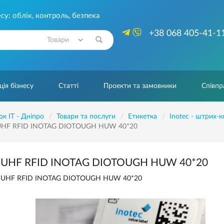
су: облік, контроль, безпека
+38 068 405-41-1
Знайти
ія бізнесу
Статті
Проекти та замовники
Співпр
ок IT - Дніпро
Товари та послуги
Етикетка
Inotec - штрих-к
HF RFID INOTAG DIOTOUGH HUW 40*20
UHF RFID INOTAG DIOTOUGH HUW 40*20
UHF RFID INOTAG DIOTOUGH HUW 40*20