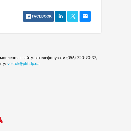
FACEBOOK
лення з сайту, зателефонувати (056) 720-90-37,
шту:
vostok@pkf.dp.ua
.