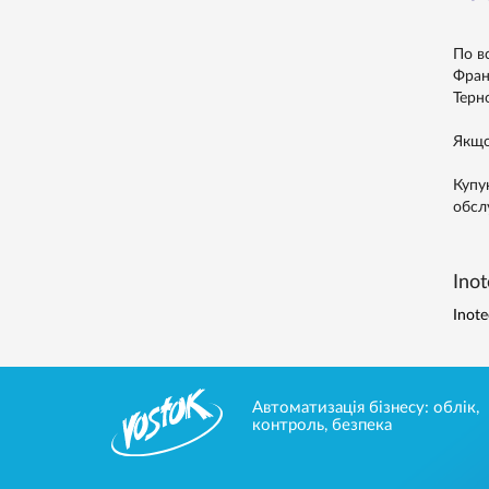
По в
Франк
Терно
Якщо
Купу
обсл
Inot
Inote
Автоматизація бізнесу: облік,
контроль, безпека