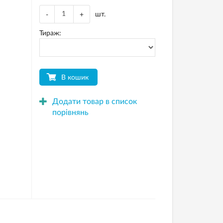
шт.
-
+
Тираж:
В кошик
Додати товар в список
порівнянь