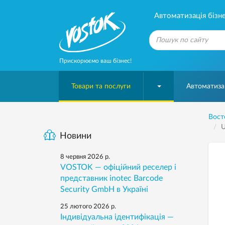
Автоматизація бізне
Прискорюємо ваш бізнес!
Товари та послуги
Автоматизац
Вост
U
Новини
8 червня 2026 р.
VOSTOK — офіційний реселер і
представник inotec Barcode
Security GmbH в Україні
25 лютого 2026 р.
Індивідуальна ідентифікація —