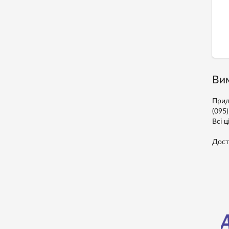
Вим
Прид
(095
Всі ц
Дост