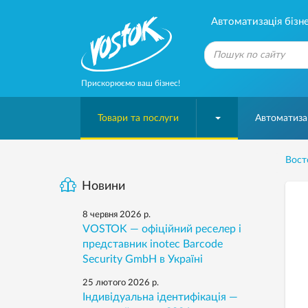
Автоматизація бізне
Прискорюємо ваш бізнес!
Товари та послуги
Автоматизац
Вост
Новини
8 червня 2026 р.
VOSTOK — офіційний реселер і
представник inotec Barcode
Security GmbH в Україні
25 лютого 2026 р.
Індивідуальна ідентифікація —