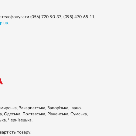
елефонувати (056) 720-90-37, (095) 470-65-11,
p.ua
.
ирська, Закарпатська, Запорізька, Івано-
а, Одеська, Полтавська, Рівненська, Сумська,
ька, Чернівецька.
артість товару.