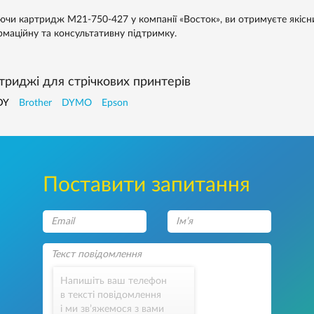
ючи картридж M21-750-427 у компанії «Восток», ви отримуєте якісни
рмаційну та консультативну підтримку.
триджі для стрічкових принтерів
DY
Brother
DYMO
Epson
Поставити запитання
Напишіть ваш телефон
в тексті повідомлення
і ми зв’яжемося з вами