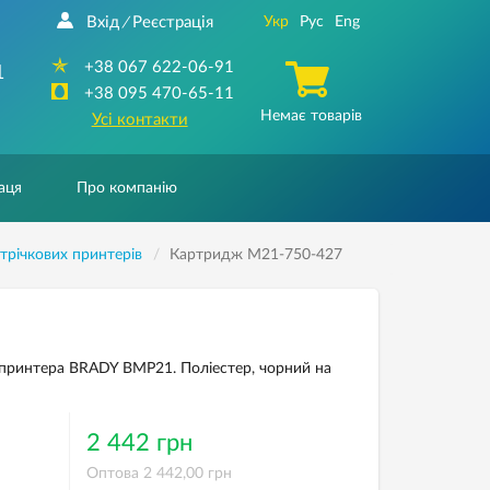
Вхід
Реєстрація
Укр
Рус
Eng
/
+38 067 622-06-91
1
+38 095 470-65-11
Немає товарів
Усі контакти
аця
Про компанію
трічкових принтерів
Картридж M21-750-427
принтера BRADY BMP21. Поліестер, чорний на
2 442 грн
Оптова 2 442,00 грн