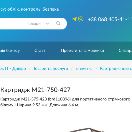
су: облік, контроль, безпека
+38 068 405-41-1
Знайти
ія бізнесу
Статті
Проекти та замовники
Співпр
ок IT - Дніпро
Товари та послуги
Етикетка
Картриджі для с
Картридж M21-750-427
Картридж M21-375-423 (brd110896) для портативного стрічкового 
білому. Ширина 9.53 мм. Довжина 6.4 м.