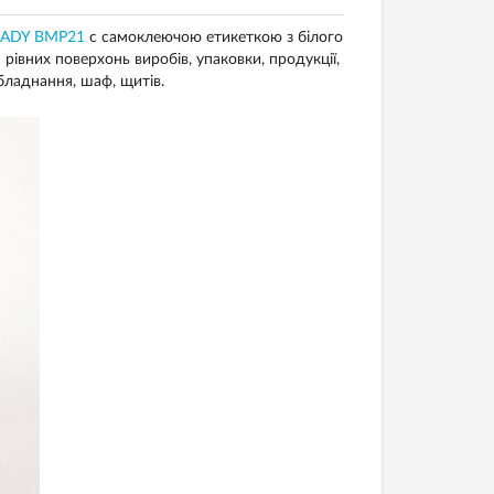
BRADY BMP21
c самоклеючою етикеткою з білого
івних поверхонь виробів, упаковки, продукції,
бладнання, шаф, щитів.