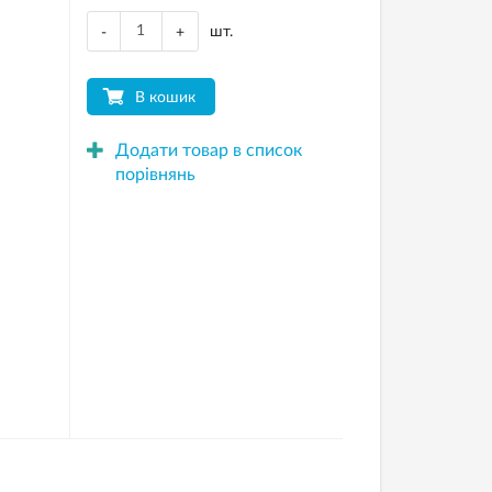
шт.
-
+
В кошик
Додати товар в список
порівнянь