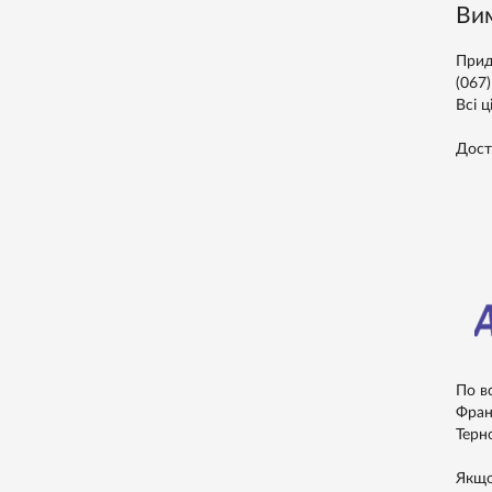
Вим
Прид
(067
Всі ц
Дост
По в
Франк
Терно
Якщо