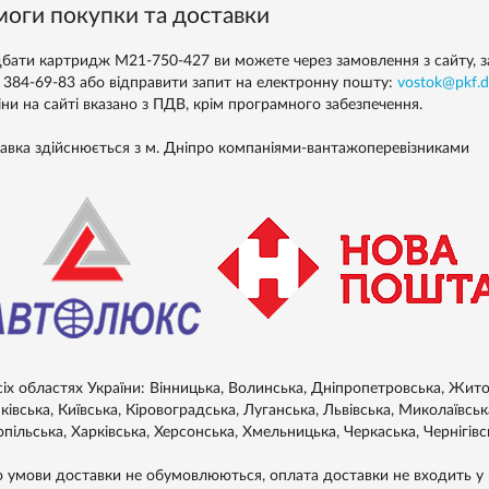
оги покупки та доставки
бати картридж M21-750-427 ви можете через замовлення з сайту, зат
) 384-69-83 або відправити запит на електронну пошту:
vostok@pkf.d
іни на сайті вказано з ПДВ, крім програмного забезпечення.
авка здійснюється з м. Дніпро компаніями-вантажоперевізниками
сіх областях України: Вінницька, Волинська, Дніпропетровська, Житом
івська, Київська, Кіровоградська, Луганська, Львівська, Миколаївськ
пільська, Харківська, Херсонська, Хмельницька, Черкаська, Чернігівс
 умови доставки не обумовлюються, оплата доставки не входить у в