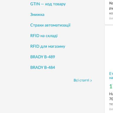
Ко
GTIN — код товару
ру
ко
Знижка
ви
пр
Страхи автоматизації
по
ко
RFID на складі
За
RFID для магазину
BRADY B-489
BRADY B-484
Е
на
Всі статті
1
На
70
те
ви