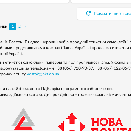
00 штук.
ріббона.
Показати ще
9
това
інки
1
2
›
анія Восток IT надає широкий вибір продукції етикетки самоклейні п
ійними представниками компанії Tama, Україна і продаємо етикетки с
орії Україні.
ти етикетки самоклейні паперові та поліпропіленові Tama, Україна в
лефонувавши за телефонами
+38 (056) 720-90-37
,
+38 (067) 622-06-9
тронну пошту
vostok@pkf.dp.ua
іни на сайті вказано з ПДВ, крім програмного забезпечення.
авка здійснюється з м. Дніпро (Дніпропетровськ) компаніями-ванта