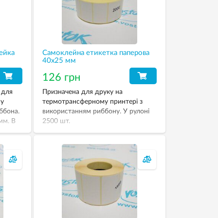
ейка
Самоклейна етикетка паперова
40х25 мм
126 грн
 для
Призначена для друку на
му
термотрансферному принтері з
ббона.
використанням риббону. У рулоні
мм. В
2500 шт.