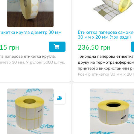
икетка кругла діаметр 30 мм
Етикетка паперова самокл
30 мм х 20 мм (три ряди)
15 грн
236,50 грн
ла паперова етикетка кругла,
Трирядна паперова етикетка
аметр 30 мм. У рулоні 5000 штук.
друку на термотрансферно
принтері з використанням рі
Розмір етикетки 30 мм х 20 
рулоні 6000 штук.