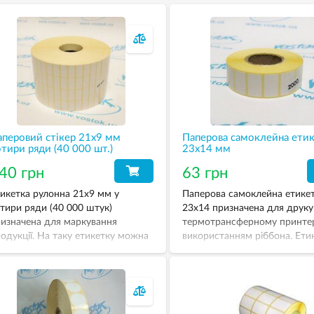
аперовий стікер 21х9 мм
Паперова самоклейна ети
тири ряди (40 000 шт.)
23х14 мм
40 грн
63 грн
икетка рулонна 21х9 мм у
Паперова самоклейна етике
тири ряди (40 000 штук)
23х14 призначена для друку
изначена для маркування
термотрансферному принтер
одукції. На таку етикетку можна
використанням ріббона. Ети
нести штрих-код товару або
рулоні намотуванням по 200
ту виробництва та строк
идатності.