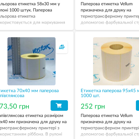
льорова етикетка 58х30 мм у
Паперова етикетка Vellum
лоні 1000 штук. Паперова
призначена для друку на
льорова етикетка
термотрансферному принтер
користовується для маркування
допомогою фарбувальної ст
одукції та залучення уваги
ріббону.
купців. Постачається у різних
льорах під запит Замовника.
телефонуйте, щоб уточнити ціну.
тикетка 70х40 мм паперова
Етикетка паперова 95х45
півглянсова
1000 шт.
73,50 грн
252 грн
півглянсова етикетка розміром
Паперова етикетка Vellum
х40 мм призначена для друку на
призначена для друку на
рмотрансферному принтері з
термотрансферном принтері
користанням ріббона. В рулоні
допомогою фарбувальної ст