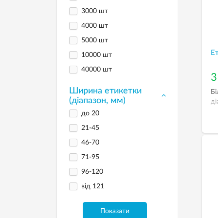
3000 шт
4000 шт
5000 шт
Ет
10000 шт
40000 шт
3
Ширина етикетки
Бі
(діапазон, мм)
ді
до 20
21-45
46-70
71-95
96-120
від 121
Показати