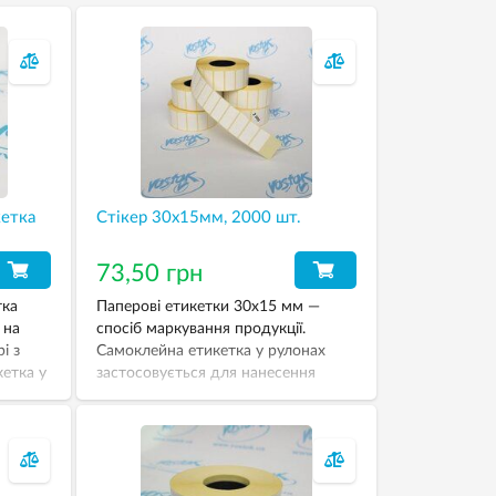
кетка
Стікер 30х15мм, 2000 шт.
73,50 грн
тка
Паперові етикетки 30х15 мм —
 на
спосіб маркування продукції.
і з
Самоклейна етикетка у рулонах
кетка у
застосовується для нанесення
0 шт.
інформації на товари харчової
промисловості та виробництва.