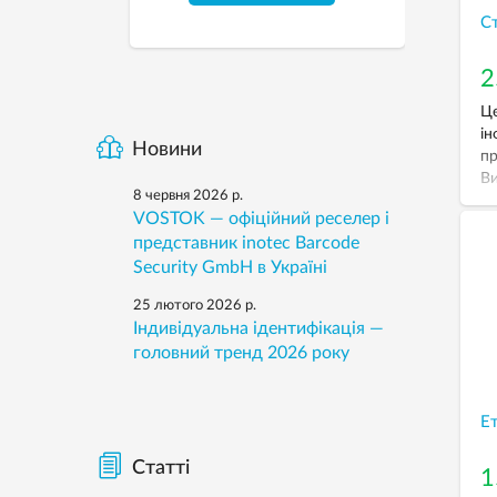
Ст
2
Це
ін
Новини
пр
Ви
8 червня 2026 р.
за
VOSTOK — офіційний реселер і
др
представник inotec Barcode
ви
Security GmbH в Україні
25 лютого 2026 р.
Індивідуальна ідентифікація —
головний тренд 2026 року
Ет
Статті
1