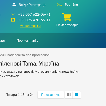
Вхід
Реєстрація
Укр
Рус
Eng
/
+38 067 622-06-91
1
+38 095 470-65-11
Немає товарів
Усі контакти
аця
Про компанію
йні паперові та поліпропіленові
іленові Tama, Україна
 завжди у наявності. Матеріал напівглянець (п/гл,
67 622-06-91.
Товари 1-15 из 24
Показати усі