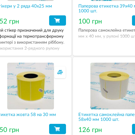
ікери у 2 ряда 40х25 мм
Паперова етикетка 39х40 
1000 шт.
52 грн
100 грн
й стікер призначений для друку
Паперова самоклейна етикет
формації на термотрансферному
мм х 40 мм, у рулоні 1000 ш
интері з використанням ріббону.
користання 2-рядного рулону
безпечує зменшення вартості
уку етикетки та більш ефективне
користання риббону.
икетка жовта 58 на 30 мм
Етикетка самоклейна папе
58х40 мм 1000 шт.
50 грн
126 грн