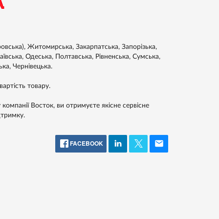
ровська), Житомирська, Закарпатська, Запорізька,
аївська, Одеська, Полтавська, Рівненська, Сумська,
ька, Чернівецька.
артість товару.
 компанії Восток, ви отримуєте якісне сервісне
дтримку.
FACEBOOK