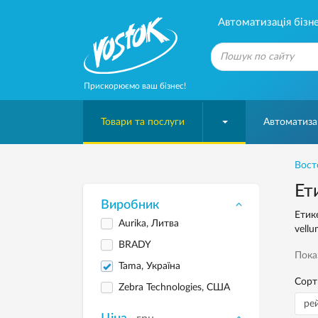
Автоматизація бізне
Прискорюємо ваш бізнес!
Товари та послуги
Автоматизац
Вост
Ет
Виробник
Етик
Aurika, Литва
vell
BRADY
Пока
Tama, Україна
Сорт
Zebra Technologies, США