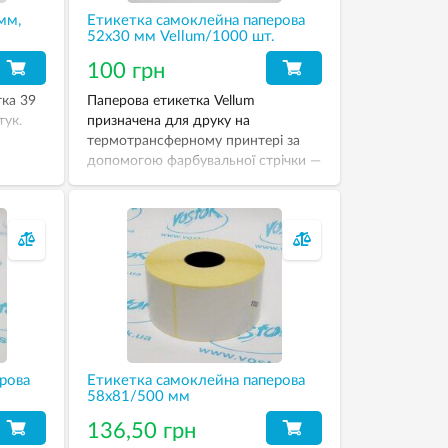
мм,
Етикетка самоклейна паперова
52х30 мм Vellum/1000 шт.
100 грн
ка 39
Паперова етикетка Vellum
тук.
призначена для друку на
термотрансферному принтері за
допомогою фарбувальної стрічки —
ріббона.
рова
Етикетка самоклейна паперова
58х81/500 мм
136,50 грн