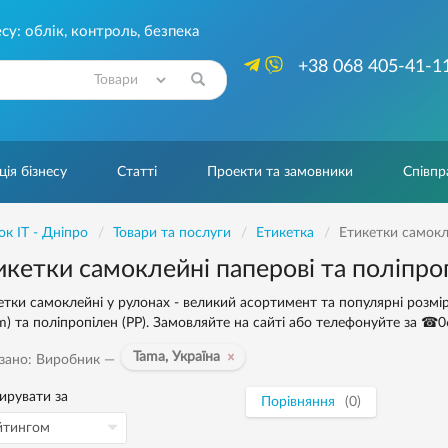
су: облік, контроль, безпека
+38 068 405-41-1
Знайти
ія бізнесу
Статті
Проекти та замовники
Співпр
ок IT - Дніпро
Товари та послуги
Етикетка
Етикетки самокле
икетки самоклейні паперові та поліпроп
етки самоклейні у рулонах - великий асортимент та популярні розміри
um) та поліпропілен (PP). Замовляйте на сайті або телефонуйте за ☎0
Tama, Україна
зано: Виробник —
ирувати за
Порівняння
(0)