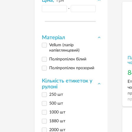
Ціна,
грн
-
Матеріал
Vellum (папір
напівглянцевий)
П
Поліпропілен білий
чо
Поліпропілен прозорий
8
Кількість етикеток у
Ет
рулоні
чо
пр
250 шт
пр
500 шт
на
да
1000 шт
пр
1880 шт
2000 шт