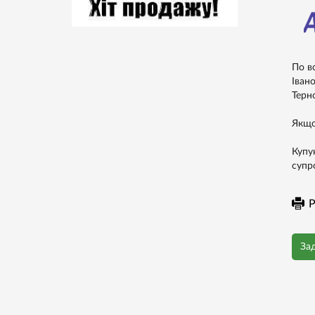
По в
Івано
Терно
Якщо
Купу
супр
Р
За