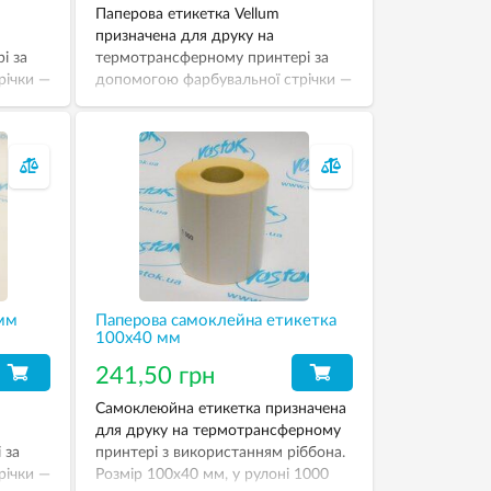
Паперова етикетка Vellum
призначена для друку на
і за
термотрансферному принтері за
річки —
допомогою фарбувальної стрічки —
ріббону. У рулоні — 500 штук.
Розмір етикетки — 58х81 мм.
 мм
Паперова самоклейна етикетка
100х40 мм
241,50 грн
Самоклеюйна етикетка призначена
для друку на термотрансферному
 за
принтері з використанням ріббона.
річки —
Розмір 100х40 мм, у рулоні 1000