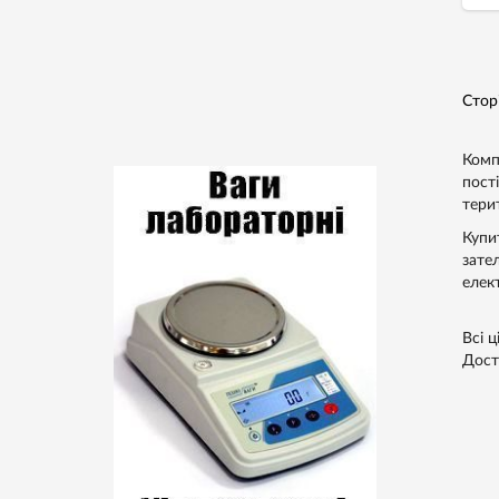
10
Стор
Комп
пост
терит
Купи
зате
елек
Всі ц
Дост