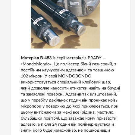
Матеріал B-483
із серії матеріалів BRADY —
«MondoMondo». Це поліестер білий глянсовий, з
постійним каучуковим адгезивом та товщиною
102 мікрон. У серії MONDOBONDO
використовується спеціальний клейовий шар,
який дозволяє наносити етикетки навіть на брудні
та замаслені поверхні. Адгезив так влаштований,
що у перебігу декількох годин він проникає крізь
мікропори у поверхню до якої приклеюється, при
цьому витісняючи за межі все (рідина, мастило,
бульбашки повітря), що заважає йому призвести
адгезію, а після 24 годин він полімеризується й
зняти його буде неможливо, не пошкодивши