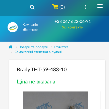
(0)
+38 067 622-06-91
Компанія
Усі контакти
«Восток»
Товари та послуги
Етикетка
Самоклейні етикетки в рулоні
Brady THT-59-483-10
Ціна не вказана