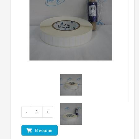
-
+
В кошик