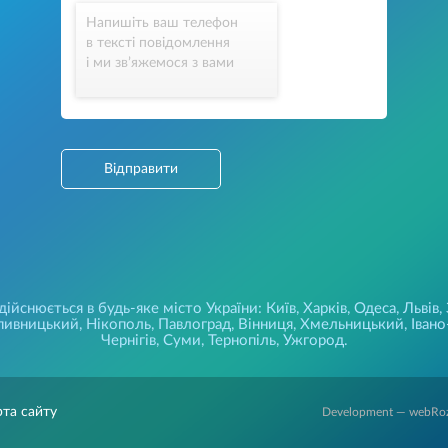
Напишіть ваш телефон
в тексті повідомлення
і ми зв’яжемося з вами
Відправити
йснюється в будь-яке місто України: Київ, Харків, Одеса, Львів,
ивницький, Нікополь, Павлоград, Вінниця, Хмельницький, Івано-
Чернігів, Суми, Тернопіль, Ужгород.
рта сайту
Development — webRo