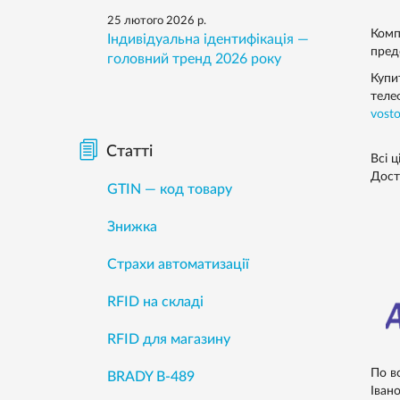
уп
25 лютого 2026 р.
Wi
Комп
Індивідуальна ідентифікація —
предс
головний тренд 2026 року
Купи
тел
vost
Статті
Всі ц
Дост
GTIN — код товару
Знижка
Страхи автоматизації
RFID на складі
RFID для магазину
По в
BRADY B-489
Івано