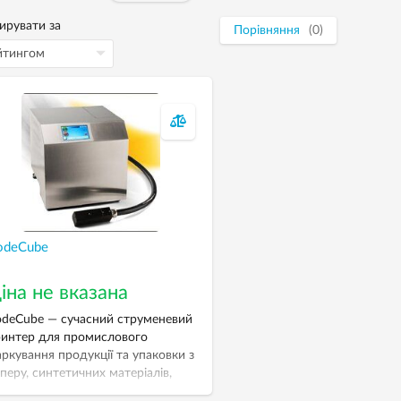
ирувати за
Порівняння
(0)
odeCube
іна не вказана
deCube — сучасний струменевий
интер для промислового
ркування продукції та упаковки з
перу, синтетичних матеріалів,
ла, металу, гуми та ін. Працює під