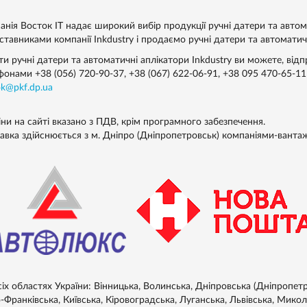
равлінням операційної системи
ndows CE.
анія Восток IT надає широкий вибір продукції ручні датери та автом
тавниками компанії Inkdustry і продаємо ручні датери та автоматичні
ти ручні датери та автоматичні аплікатори Inkdustry ви можете, від
ефонами
+38 (056) 720-90-37
,
+38 (067) 622-06-91
,
+38 095 470-65-11
ok@pkf.dp.ua
іни на сайті вказано з ПДВ, крім програмного забезпечення.
авка здійснюється з м. Дніпро (Дніпропетровськ) компаніями-ванта
сіх областях України: Вінницька, Волинська, Дніпровська (Дніпропет
-Франківська, Київська, Кіровоградська, Луганська, Львівська, Микол