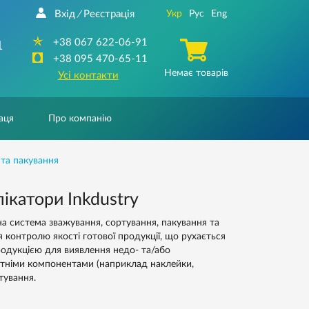
Вхід
Реєстрація
Укр
Рус
Eng
/
+38 067 622-06-91
1
+38 095 470-65-11
Немає товарів
Усі контакти
аця
Про компанію
та пакування
ікатори Inkdustry
а система зважування, сортування, пакування та
 контролю якості готової продукції, що рухається
родукцією для виявлення недо- та/або
утніми компонентами (наприклад наклейки,
тування.