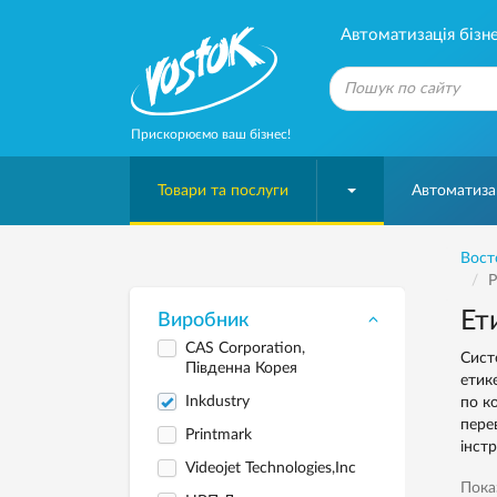
Автоматизація бізне
Прискорюємо ваш бізнес!
Товари та послуги
Автоматизац
Вост
Р
Ет
Виробник
CAS Corporation,
Сист
Південна Корея
етик
Inkdustry
по к
пере
Printmark
інстр
Videojet Technologies,Inc
Пока