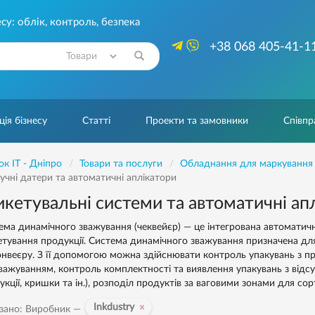
су: облік, контроль, безпека
+38 068 405-41-1
Знайти
ія бізнесу
Статті
Проекти та замовники
Співпр
ок IT - Дніпро
Товари та послуги
Обладнання для маркування 
учні датери та автоматичні аплікатори
икетувальні системи та автоматичні апл
ема динамічного зважування (чеквейєр) — це інтегрована автоматичн
етування продукції. Система динамічного зважування призначена для
онвеєру. З її допомогою можна здійснювати контроль упакувань з п
важуванням, контроль комплектності та виявлення упакувань з відс
укції, кришки та ін.), розподіл продуктів за ваговими зонами для сор
Inkdustry
зано: Виробник —