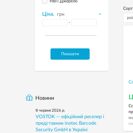
НВП Джерело
Сорт
Ціна,
грн
-
Показати
C
Ц
Новини
Co
8 червня 2026 р.
пр
VOSTOK — офіційний реселер і
ма
представник inotec Barcode
па
Security GmbH в Україні
ск