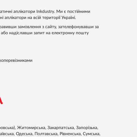
атичні аплікатори Inkdustry. Ми є постійними
 аплікатори на всій території Україні.
правивши замовлення з сайту, зателефонувавши за
або надіславши запит на електронну пошту
жоперевізниками
ровська), Житомирська, Закарпатська, Запорізька,
аївська, Одеська, Полтавська, Рівненська, Сумська,