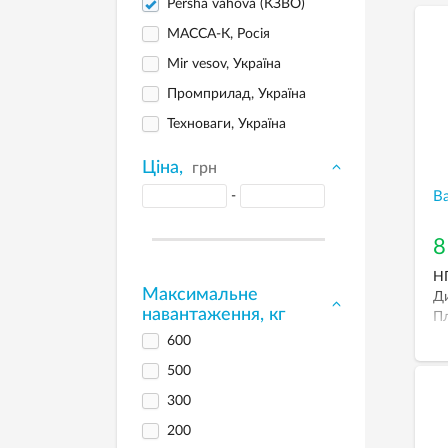
Persha vahova (КЗВО)
МАССА-К, Росія
Mir vesov, Україна
Промприлад, Україна
Техноваги, Україна
Ціна,
грн
-
В
8
НГ
Максимальне
Ди
навантаження, кг
Пл
600
500
300
200