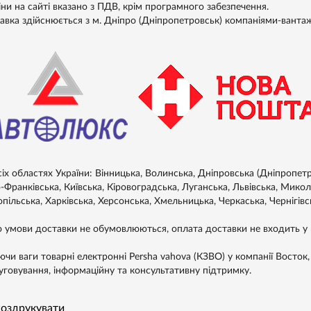
іни на сайті вказано з ПДВ, крім програмного забезпечення.
авка здійснюється з м. Дніпро (Дніпропетровськ) компаніями-ванта
сіх областях України: Вінницька, Волинська, Дніпровська (Дніпропет
-Франківська, Київська, Кіровоградська, Луганська, Львівська, Микол
пільська, Харківська, Херсонська, Хмельницька, Черкаська, Чернігівс
 умови доставки не обумовлюються, оплата доставки не входить у в
чи ваги товарнi електроннi Persha vahova (КЗВО) у компанії Восток, 
уговування, інформаційну та консультативну підтримку.
оздрукувати