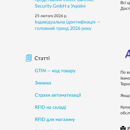
Всі ц
Security GmbH в Україні
Дост
25 лютого 2026 р.
Індивідуальна ідентифікація —
головний тренд 2026 року
Статті
GTIN — код товару
По в
Івано
Знижка
Терно
Страхи автоматизації
Якщо
RFID на складі
Купую
обсл
RFID для магазину
Р