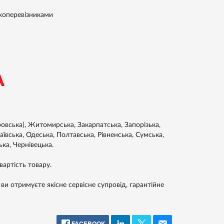
жоперевізниками
ровська), Житомирська, Закарпатська, Запорізька,
аївська, Одеська, Полтавська, Рівненська, Сумська,
ька, Чернівецька.
артість товару.
ви отримуєте якісне сервісне супровід, гарантійне
FACEBOOK