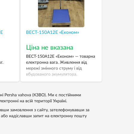
2Е
ВЕСТ-150А12Е «Економ»
Ціна не вказана
ВЕСТ-150А12Е «Економ» — товарна
г.
електронна вага. Живлення від
мережі змінного струму і від
вбудованого акумулятора.
Зручність експлуатації та простота
налаштування. НГЗ — 150 кг.
Дискретність — 50 г.
нi Persha vahova (КЗВО). Ми є постійними
ктроннi на всій території Україні.
вивши замовлення з сайту, зателефонувавши за
або надіславши запит на електронну пошту