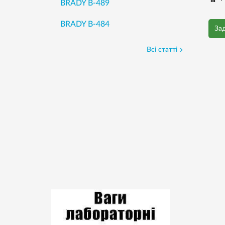
BRADY B-489
BRADY B-484
За
Всі статті