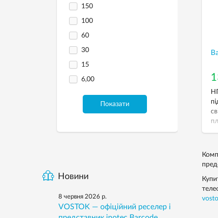
150
100
60
30
В
15
1
6,00
НГ
пі
Показати
св
пл
ро
ав
Комп
предс
Новини
Купи
тел
8 червня 2026 р.
vost
VOSTOK — офіційний реселер і
представник inotec Barcode