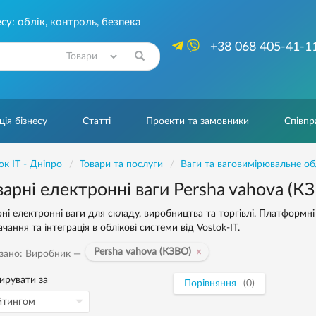
су: облік, контроль, безпека
+38 068 405-41-1
Знайти
ія бізнесу
Статті
Проекти та замовники
Співпр
ок IT - Дніпро
Товари та послуги
Ваги та ваговимірювальне о
варні електронні ваги Persha vahova (К
ні електронні ваги для складу, виробництва та торгівлі. Платформні 
чання та інтеграція в облікові системи від Vostok-IT.
Persha vahova (КЗВО)
зано: Виробник —
ирувати за
Порівняння
(0)