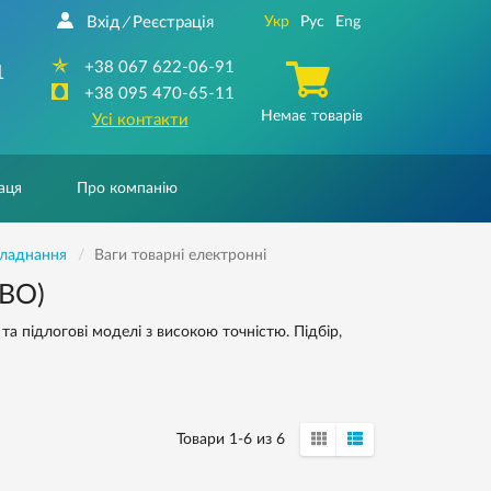
Вхід
Реєстрація
Укр
Рус
Eng
/
+38 067 622-06-91
1
+38 095 470-65-11
Немає товарів
Усі контакти
аця
Про компанію
бладнання
Ваги товарнi електроннi
ЗВО)
та підлогові моделі з високою точністю. Підбір,
Товари 1-6 из 6