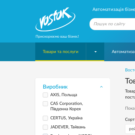
Автоматизація бізне
Прискорюємо ваш бізнес!
Товари та послуги
Автоматизац
Вост
То
Виробник
Товар
AXIS, Польща
поста
CAS Corporation,
Пока
Південна Корея
CERTUS, Україна
Сорт
JADEVER, Тайвань