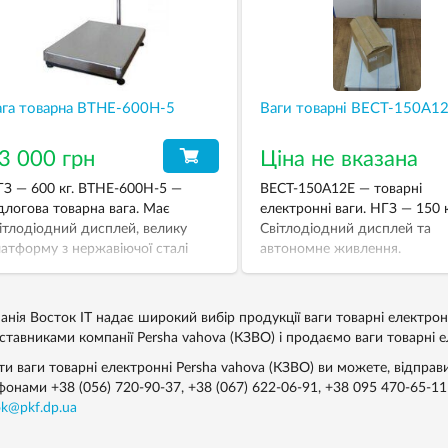
ага товарна ВТНЕ-600Н-5
Ваги товарні ВЕСТ-150А1
3 000 грн
Ціна не вказана
З — 600 кг. ВТНЕ-600Н-5 —
ВЕСТ-150А12Е — товарні
длогова товарна вага. Має
електронні ваги. НГЗ — 150 к
ітлодіодний дисплей, велику
Світлодіодний дисплей та
атформу з нержавіючої сталі
автономне живлення.
зміром 800х600 мм та
тономне живлення.
анія Восток IT надає широкий вибір продукції ваги товарнi електрон
тавниками компанії Persha vahova (КЗВО) і продаємо ваги товарнi еле
ти ваги товарнi електроннi Persha vahova (КЗВО) ви можете, відпра
ефонами
+38 (056) 720-90-37
,
+38 (067) 622-06-91
,
+38 095 470-65-11
ok@pkf.dp.ua