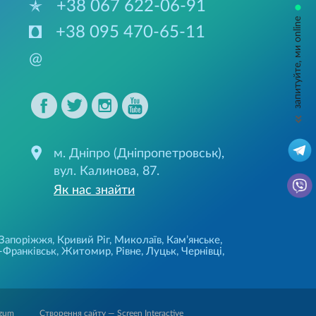
+38 067 622-06-91
•
запитуйте, ми online
+38 095 470-65-11
@
м. Дніпро (Дніпропетровськ),
вул. Калинова, 87.
Як нас знайти
 Запоріжжя, Кривий Ріг, Миколаїв, Кам’янське,
Франківськ, Житомир, Рівне, Луцьк, Чернівці,
Створення сайту — Screen Interactive
zum