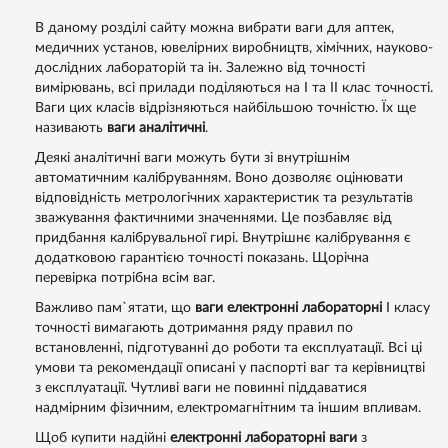
В даному розділі сайту можна вибрати ваги для аптек,
медичних установ, ювелірних виробництв, хімічних, науково-
дослідних лабораторій та ін. Залежно від точності
вимірювань, всі прилади поділяються на I та II клас точності.
Ваги цих класів відрізняються найбільшою точністю. Їх ще
називають
ваги аналітичні
.
Деякі аналітичні ваги можуть бути зі внутрішнім
автоматичним калібруванням. Воно дозволяє оцінювати
відповідність метрологічних характеристик та результатів
зважування фактичними значеннями. Це позбавляє від
придбання калібрувальної гирі. Внутрішнє калібрування є
додатковою гарантією точності показань. Щорічна
перевірка потрібна всім ваг.
Важливо пам`ятати, що
ваги електронні лабораторні
I класу
точності вимагають дотримання ряду правил по
встановленні, підготуванні до роботи та експлуатації. Всі ці
умови та рекомендації описані у паспорті ваг та керівництві
з експлуатації. Чутливі ваги не повинні піддаватися
надмірним фізичним, електромагнітним та іншим впливам.
Щоб купити надійні
електронні лабораторні ваги
з