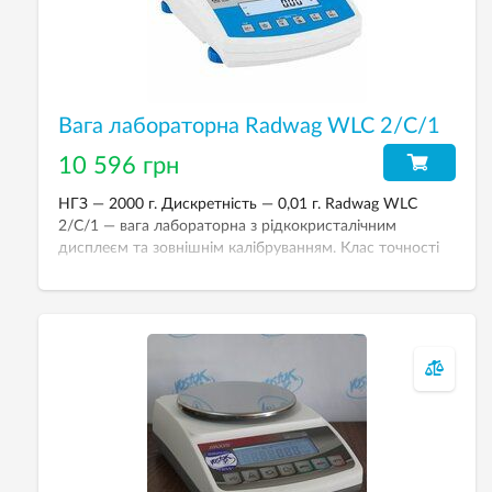
Вага лабораторна Radwag WLC 2/C/1
10 596 грн
НГЗ — 2000 г. Дискретність — 0,01 г. Radwag WLC
2/C/1 — вага лабораторна з рідкокристалічним
дисплеєм та зовнішнім калібруванням. Клас точності
згідно з ДСТУ EN45501 — ІІ.