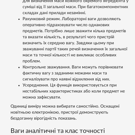
для визначення маси кожного окремого інгредієнта у
суміші від її загальної маси. При багатокомпонентних
складах дані прилади незамінні.
Рахунковий режим. Лабораторні ваги дозволяють
оперативно підраховувати число однакових
предметів. Потрібно лише зважити кілька предметів
та вказати кількість, в результаті чого пристрій
визначить їх середню вагу. Завдяки цьому при
зважуванні партії таких речей визначення їх загальної
маси та точної кількості не викликає особливих
проблем.
Контрольне зважування. Ваги можуть порівнювати
фактичну вагу з заданими межами маси та
сигналізувати про наявні відхилення від них.
Усереднення. Ця функція використовується при
нестабільних характеристиках або коли предмет не
можна зафіксувати.
Одиниці виміру можна вибирати самостійно. Оснащені
новітньою електронікою, пристрої демонструють
бездоганну вірогідність показань.
Ваги аналітичні та клас точності