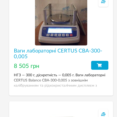
Ваги лабораторні CERTUS СВА-300-
0,005
8 505 грн
НГЗ — 300 г, діскретність — 0,005 г. Ваги лабораторні
CERTUS Balance СВА-300-0,005 з зовнішнім
калібруванням та рідкокристалічним дисплеєм з
підсвічуванням. Інтерфейс RS232C.