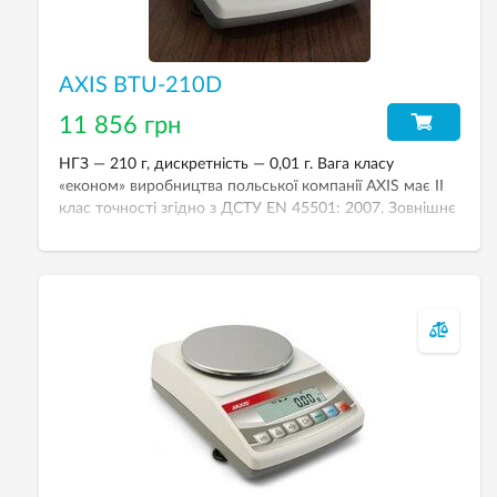
AXIS BTU-210D
11 856 грн
НГЗ — 210 г, дискретність — 0,01 г. Вага класу
«економ» виробництва польської компанії AXIS має II
клас точності згідно з ДСТУ EN 45501: 2007. Зовнішнє
калібрування. Рідкокристалічний (LCD) дисплей з
підсвічуванням.