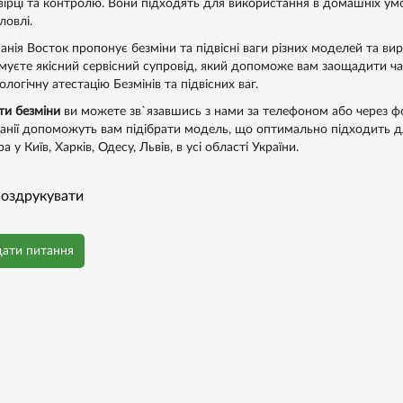
вірці та контролю. Вони підходять для використання в домашніх умов
ловлі.
анія Восток пропонує безміни та підвісні ваги різних моделей та ви
муєте якісний сервісний супровід, який допоможе вам заощадити ча
логічну атестацію Безмінів та підвісних ваг.
ти безміни
ви можете зв`язавшись з нами за телефоном або через фор
анії допоможуть вам підібрати модель, що оптимально підходить дл
а у Київ, Харків, Одесу, Львів, в усі області України.
оздрукувати
дати питання