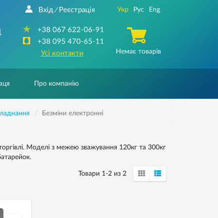
Вхід
Реєстрація
Укр
Рус
Eng
/
+38 067 622-06-91
1
+38 095 470-65-11
Немає товарів
Усі контакти
аця
Про компанію
бладнання
Безміни електронні
 торгівлі. Моделі з межею зважування 120кг та 300кг
атарейок.
Товари 1-2 из 2