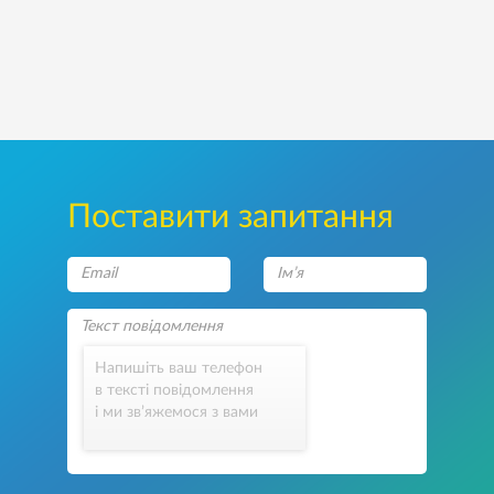
Поставити запитання
Напишіть ваш телефон
в тексті повідомлення
і ми зв’яжемося з вами