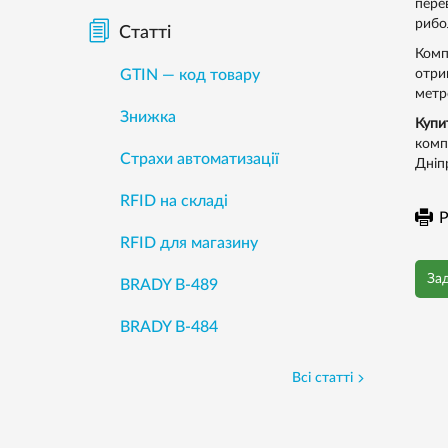
пере
рибо
Статті
Комп
GTIN — код товару
отри
метро
Знижка
Купи
комп
Страхи автоматизації
Дніпр
RFID на складі
Р
RFID для магазину
За
BRADY B-489
BRADY B-484
Всі статті