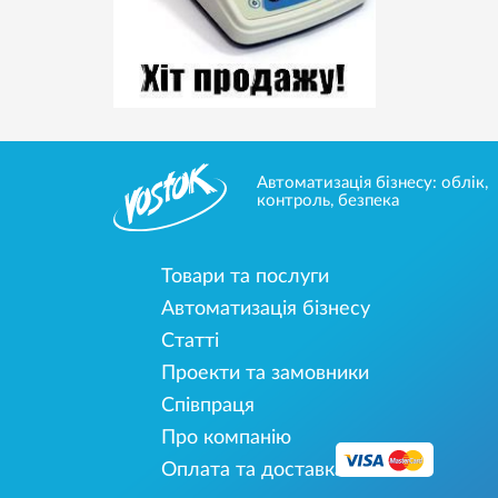
Автоматизація бізнесу: облік,
контроль, безпека
Товари та послуги
Автоматизація бізнесу
Статті
Проекти та замовники
Співпраця
Про компанію
Оплата та доставка