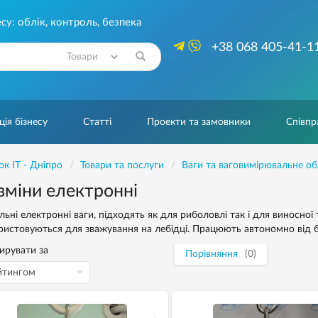
су: облік, контроль, безпека
+38 068 405-41-1
Знайти
ія бізнесу
Статті
Проекти та замовники
Співпр
ок IT - Дніпро
Товари та послуги
Ваги та ваговимірювальне о
зміни електронні
льні електронні ваги, підходять як для риболовлі так і для виносної
ристовуються для зважування на лебідці. Працюють автономно від б
ирувати за
Порівняння
(0)