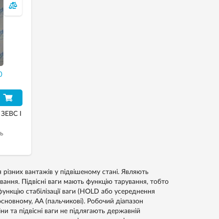
0
 ЗЕВС I
нь
АА.
різних вантажів у підвішеному стані. Являють
вання. Підвісні ваги мають функцію тарування, тобто
функцію стабілізації ваги (HOLD або усереднення
сновному, АА (пальчикові). Робочий діапазон
ни та підвісні ваги не підлягають державній