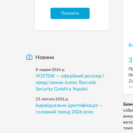
Показати
Ва
Новини
3
Пі
8 червня 2026 р.
(б
VOSTOK — офіційний реселер і
Ди
представник inotec Barcode
за
Security GmbH в Україні
жи
25 лютого 2026 р.
Безмі
Індивідуальна ідентифікація —
собо
головний тренд 2026 року
визн
ваги
темп