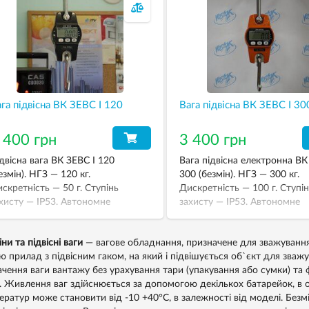
га підвісна ВК ЗЕВС I 120
Вага підвісна ВК ЗЕВС І 30
 400 грн
3 400 грн
двісна вага ВК ЗЕВС I 120
Вага підвісна електронна ВК
езмін). НГЗ — 120 кг.
300 (безмін). НГЗ — 300 кг.
скретність — 50 г. Ступінь
Дискретність — 100 г. Ступі
хисту — IP53. Автономне
захисту — IP53. Автономне
влення від 3-х батарейок АА.
живлення від 3-х батарейок 
ни та підвісні ваги
— вагове обладнання, призначене для зважування 
ю прилад з підвісним гаком, на який і підвішується об`єкт для зважу
ачення ваги вантажу без урахування тари (упакування або сумки) та 
). Живлення ваг здійснюється за допомогою декількох батарейок, в о
ератур може становити від -10 +40°С, в залежності від моделі. Безмі