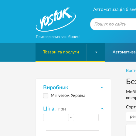
Автоматизація бізне
Прискорюємо ваш бізнес!
Товари та послуги
Автоматизац
Вост
Бе
Виробник
Мобі
Mir vesov, Україна
вико
Сорт
Ціна,
грн
-