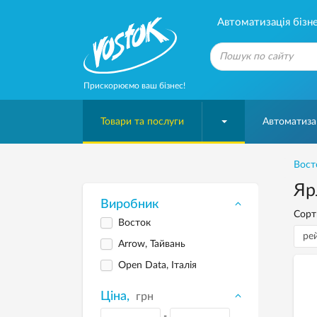
Автоматизація бізне
Прискорюємо ваш бізнес!
Товари та послуги
Автоматизац
Вост
Яр
Виробник
Сорт
Восток
Arrow, Тайвань
Open Data, Італія
Ціна,
грн
-