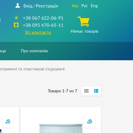
Вхід
Реєстрація
Укр
Рус
Eng
/
+38 067 622-06-91
1
+38 095 470-65-11
Немає товарів
Усі контакти
аця
Про компанію
тримачі та пластикові з’єднувачі
Товари 1-7 из 7