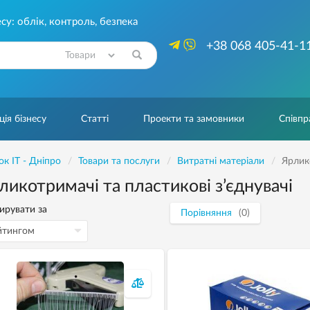
су: облік, контроль, безпека
+38 068 405-41-1
Знайти
ія бізнесу
Статті
Проекти та замовники
Співпр
ок IT - Дніпро
Товари та послуги
Витратні матеріали
Ярлико
ликотримачі та пластикові з’єднувачі
ирувати за
Порівняння
(0)