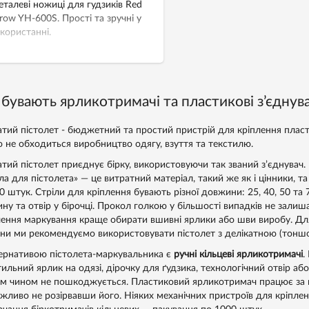
талеві ножиці для гудзиків Red
row YH-600S. Прості та зручні у
користанні.
 бувають ярликотримачі та пластикові з’єднувач
атий пістолет - бюджетний та простий пристрій для кріплення пласти
о не обходиться виробництво одягу, взуття та текстилю.
атий пістолет приєднує бірку, використовуючи так званий з’єднувач.
ла для пістолета» — це витратний матеріал, такий же як і цінники, т
0 штук. Стріли для кріплення бувають різної довжини: 25, 40, 50 та 
ину та отвір у бірочці. Прокол голкою у більшості випадків не залиш
лення маркування краще обирати вшивні ярлики або шви виробу. Для 
зни ми рекомендуємо використовувати пістолет з делікатною (тоншою)
ернативою пістолета-маркувальника є
ручні кільцеві ярликотримачі
.
тильний ярлик на одязі, дірочку для ґудзика, технологічний отвір аб
им чином не пошкоджується. Пластиковий ярликотримач працює за п
жливо не розірвавши його. Ніяких механічних пристроїв для кріпленн