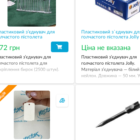
астиковий з’єднувач для
Пластиковий з`єднувач дл
лчастого пістолета
голчастого пістолета Jolly
72 грн
Ціна не вказана
астиковий з’єднувач для
Пластиковий з’єднувач для
лчастого пістолета для
голчастого пістолета Jolly.
кріплення бирок (2500 штук).
Матеріал з’єднувача — білий
нейлон. Довжина — 50 мм. 
коробці 10 тисяч штук.