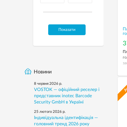
Пл
Показати
го
3
Пл
го
за
Новини
8 червня 2026 р.
VOSTOK — офіційний реселер і
представник inotec Barcode
Security GmbH в Україні
25 лютого 2026 р.
Індивідуальна ідентифікація —
головний тренд 2026 року