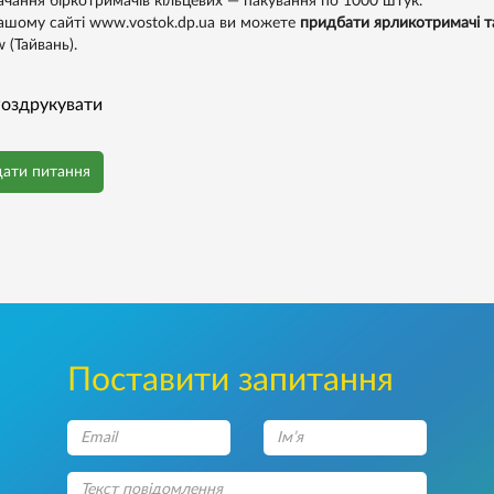
ачання біркотримачів кільцевих — пакування по 1000 штук.
ашому сайті www.vostok.dp.ua ви можете
придбати ярликотримачі та
 (Тайвань).
оздрукувати
дати питання
Поставити запитання