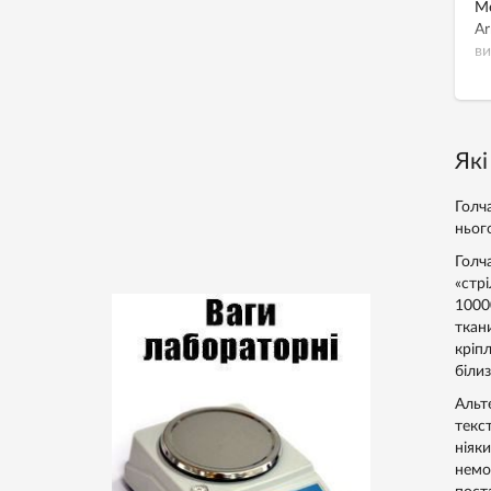
Ме
Ar
ви
Які
Голч
ньог
Голч
«стрі
1000
ткан
кріп
біли
Альт
текс
ніяк
немо