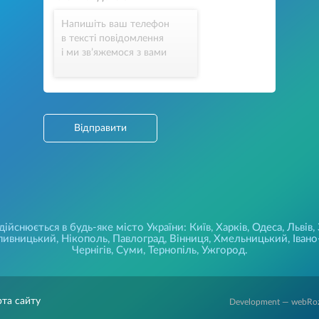
Напишіть ваш телефон
в тексті повідомлення
і ми зв’яжемося з вами
Відправити
йснюється в будь-яке місто України: Київ, Харків, Одеса, Львів,
ивницький, Нікополь, Павлоград, Вінниця, Хмельницький, Івано-
Чернігів, Суми, Тернопіль, Ужгород.
рта сайту
Development — webRo