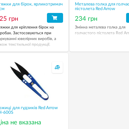
тяжки для бірок, ярликотримач
Металева голка для голча
см
пістолета Red Arrow
25 грн
234 грн
яжки для кріплення бірок на
Змінна металева голка для
робах. Застосовуються при
голчастого пістолета Red Ar
ркуванні ювелірних виробів, а
кож текстильної продукції.
безпечують міцну і надійну
’язку.
жиці для гудзиків Red Arrow
H-600S
іна не вказана