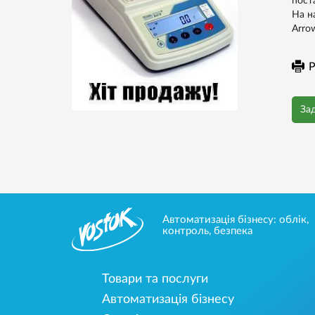
пост
На н
Arrow
Р
За
Автоматизація бізнесу: облік,
контроль, безпека
Товари та послуги
Автоматизація бізнесу