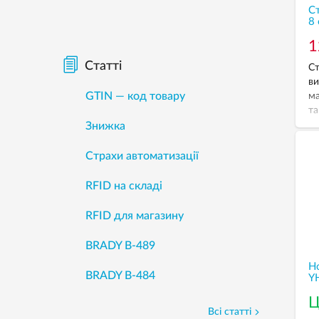
С
8 
1
Статті
Ст
ви
GTIN — код товару
ма
та
За
Знижка
зв
Страхи автоматизації
RFID на складі
RFID для магазину
BRADY B-489
Но
BRADY B-484
Y
Ц
Всі статті