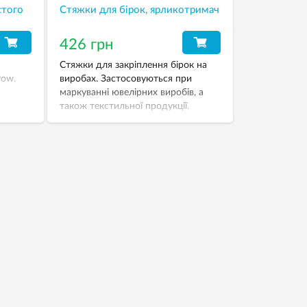
стого
Стяжки для бірок, ярликотримач
426 грн
Стяжки для закріплення бірок на
row.
виробах. Застосовуються при
маркуванні ювелірних виробів, а
також текстильної продукції.
Забезпечують міцну і надійну
зв’язку.