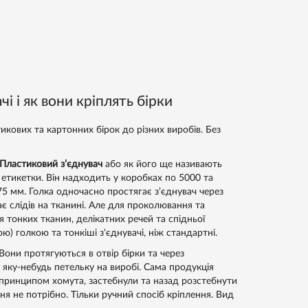
і і як вони кріплять бірки
кових та картонних бірок до різних виробів. Без
Пластиковий з’єднувач
або як його ще називають
а етикетки. Він надходить у коробках по 5000 та
75 мм. Голка одночасно простягає з’єднувач через
ає слідів на тканині. Але для проколювання та
тонких тканин, делікатних речей та спідньої
 голкою та тонкіші з‘єднувачі, ніж стандартні.
 Вони протягуються в отвір бірки та через
о яку-небудь петельку на виробі. Сама продукція
ринципом хомута, застебнули та назад розстебнути
я не потрібно. Тільки ручний спосіб кріплення. Вид