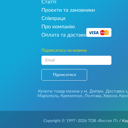
Статті
Проекти та замовники
Співпраця
Про компанію
Оплата та доставка
Підписатись на новини
Підписатися
Купити товар можна у м. Дніпро. Доставка зді
Маріуполь, Кременчук, Полтава, Херсон, Кроп
Copyright © 1997–2026
ТОВ «Восток IT»
/ Ка