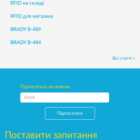
RFID на складі
RFID для магазину
BRADY B-489
BRADY B-484
Всі статті
Підписатись на новини
Підписатися
Поставити запитання