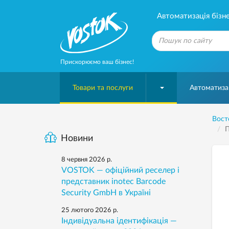
Автоматизація бізне
Прискорюємо ваш бізнес!
Товари та послуги
Автоматизац
Вост
П
Новини
8 червня 2026 р.
VOSTOK — офіційний реселер і
представник inotec Barcode
Security GmbH в Україні
25 лютого 2026 р.
Індивідуальна ідентифікація —