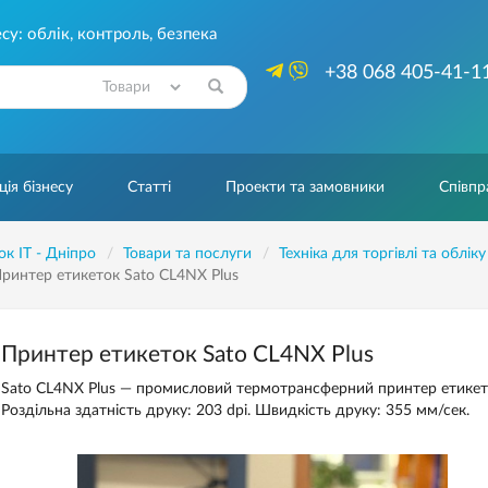
су: облік, контроль, безпека
+38 068 405-41-1
Знайти
ія бізнесу
Статті
Проекти та замовники
Співпр
ок IT - Дніпро
Товари та послуги
Техніка для торгівлі та обліку
ринтер етикеток Sato CL4NX Plus
Принтер етикеток Sato CL4NX Plus
Sato CL4NX Plus — промисловий термотрансферний принтер етике
Роздільна здатність друку: 203 dpi. Швидкість друку: 355 мм/сек.