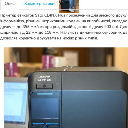
Опис
Характеристики
Принтер етикеток Sato CL4NX Plus призначений для якісного друку 
інформацією, різними штриховими кодами на виробництві, складах
друку — до 355 мм/сек при роздільній здатності друку 203 dpi. Дл
шириною від 22 мм до 118 мм. Наявність динамічних сенсорних датч
дозволяє коректно друкувати на носіях різних типів.