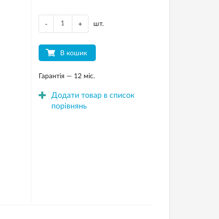
шт.
-
+
В кошик
Гарантія — 12 міс.
Додати товар в список
порівнянь