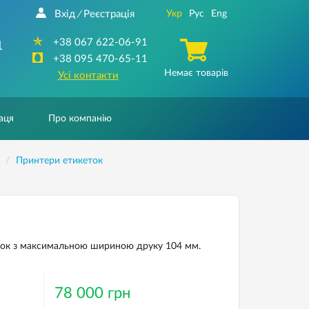
Вхід
Реєстрація
Укр
Рус
Eng
/
+38 067 622-06-91
1
+38 095 470-65-11
Немає товарів
Усі контакти
аця
Про компанію
Принтери етикеток
ток з максимальною шириною друку 104 мм.
78 000 грн