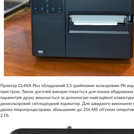
Принтер CL4NX Plus обладнаний 3,5-дюймовим кольоровим РК-екра
пристрою. Також дисплей використовується для показу вбудованих
параметрів друку виконується за допомогою навігаційної клавіатур
двокольоровий світлодіодний індикатор. Для швидкого виконання
двома мікропроцесорами, збільшеним до 256 Мб об’ємом оперативно
2 Гб.