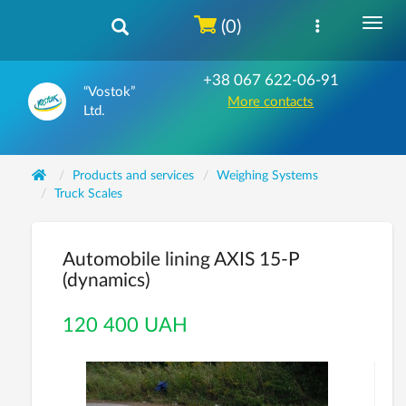
(0)
+38 067 622-06-91
“Vostok”
More contacts
Ltd.
Products and services
Weighing Systems
Truck Scales
Automobile lining AXIS 15-P
(dynamics)
120 400 UAH