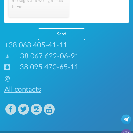
messages and we'll get back
to you
Send
+38 068 405-41-11
+38 067 622-06-91
+38 095 470-65-11
@
All contacts