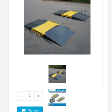
-
+
To cart