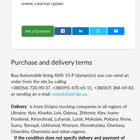
очень сжатые сроки.
Ask a Question
Purchase and delivery terms
Buy Automobile lining AXIS 15-P (dynamics) you can send an
order from the site by calling
+38(056) 720-90-37, +38(095) 470-65-11, +38(067) 384-69-83,
or sending an e-mail:
vostok@pkf.dp.ua
.
Delivery
*
is from Dnipro trucking companies in all regions of
Ukraine: Kyiv, Kharkiv, Lviv, Odessa, Zhitomir, Kiev, Ivano-
Frankivsk, Kirovohrad, Luhansk, Lutsk, Mykolaiv, Poltava, Rivne,
Sumy, Ternopil, Uzhhorod, Kherson, Khmelnytsky, Cherkasy,
Chernihiv, Chernivtsi and other regions.
*
If the condition does not specify delivery and payment of