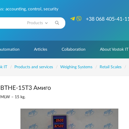
: accounting, control, security
+38 068 405-41-1
Search
 automation
Articles
Collaboration
About Vostok IT
k IT
Products and services
Weighing Systems
Retail Scales
ВТНЕ-15Т3 Амиго
MLW – 15 kg.