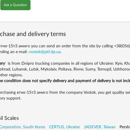
Ask a Question
chase and delivery terms
тне-15т3 амиго you can send an order from the site by calling
+38(056)
nding an e-mail:
vostok@pkf.dp.ua
.
ery
*
is from Dnipro trucking companies in all regions of Ukraine: Kyiv, Khar
ohrad, Luhansk, Lutsk, Mykolaiv, Poltava, Rivne, Sumy, Ternopil, Uzhhorod
ther regions.
the condition does not specify delivery and payment of delivery is not inc
rchasing втне-15т3 амиго from the company Vostok, you get quality serv
ory support.
il Scales
Corporation, South Korea
CERTUS, Ukraine
JADEVER, Taiwan
Persh