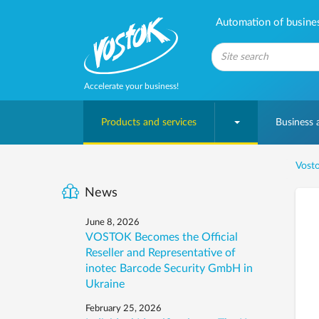
Automation of business
Accelerate your business!
Products and services
Business
Vosto
News
June 8, 2026
VOSTOK Becomes the Official
Reseller and Representative of
inotec Barcode Security GmbH in
Ukraine
February 25, 2026