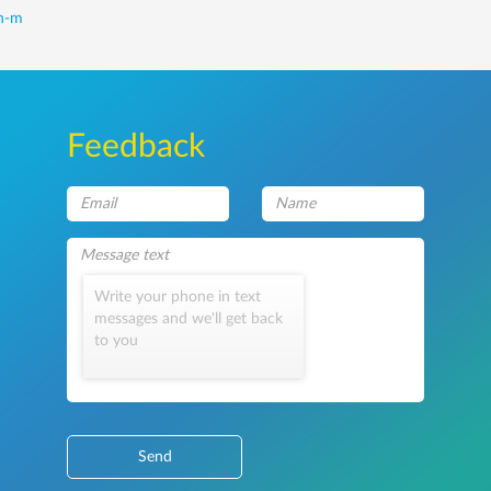
ih-m
Feedback
Write your phone in text
messages and we'll get back
to you
Send