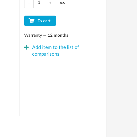
pcs
-
+
To cart
Warranty — 12 months
Add item to the list of
comparisons