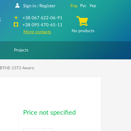
Sign in
Register
Eng
Рус
Укр
/
+38 067 622-06-91
1
+38 095 470-65-11
No products
More contacts
Projects
ВТНЕ-15Т3 Амиго
Price not specified