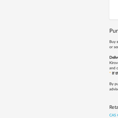
Pur
Buy в
or se
Deliv
Kirov
and o
*
If 
By pu
advis
Reta
CAS 