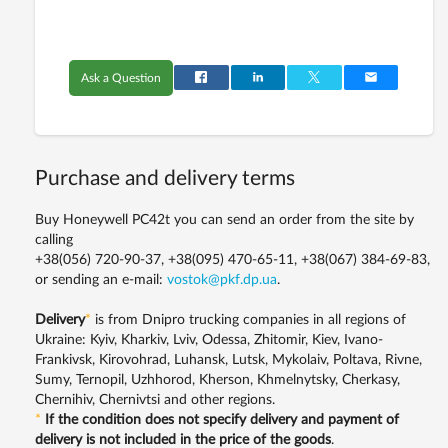
Ask a Question
Purchase and delivery terms
Buy Honeywell PC42t you can send an order from the site by
calling
+38(056) 720-90-37, +38(095) 470-65-11, +38(067) 384-69-83,
or sending an e-mail:
vostok@pkf.dp.ua
.
Delivery
*
is from Dnipro trucking companies in all regions of
Ukraine: Kyiv, Kharkiv, Lviv, Odessa, Zhitomir, Kiev, Ivano-
Frankivsk, Kirovohrad, Luhansk, Lutsk, Mykolaiv, Poltava, Rivne,
Sumy, Ternopil, Uzhhorod, Kherson, Khmelnytsky, Cherkasy,
Chernihiv, Chernivtsi and other regions.
*
If the condition does not specify delivery and payment of
delivery is not included in the price of the goods
.