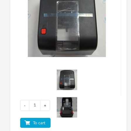
-
+
To cart