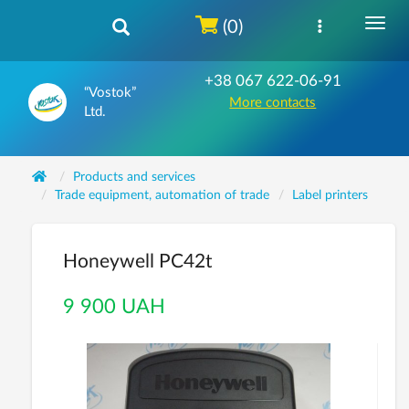
(0)
+38 067 622-06-91
“Vostok”
More contacts
Ltd.
Products and services
Trade equipment, automation of trade
Label printers
Honeywell PC42t
9 900 UAH