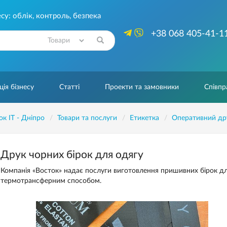
су: облік, контроль, безпека
+38 068 405-41-1
Знайти
ія бізнесу
Статті
Проекти та замовники
Співпр
ок IT - Дніпро
Товари та послуги
Етикетка
Оперативний др
Друк чорних бірок для одягу
Компанія «Восток» надає послуги виготовлення пришивних бірок дл
термотрансферним способом.