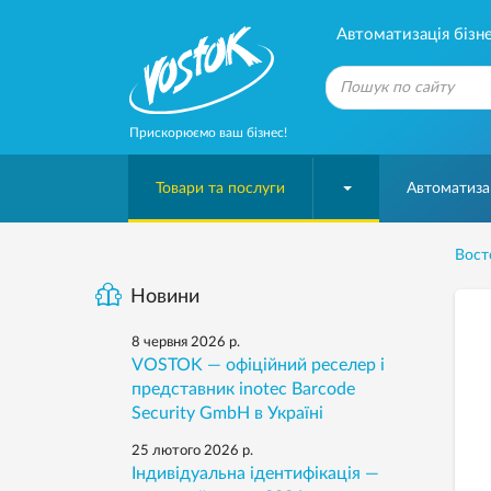
Автоматизація бізне
Прискорюємо ваш бізнес!
Товари та послуги
Автоматизац
Вост
Новини
8 червня 2026 р.
VOSTOK — офіційний реселер і
представник inotec Barcode
Security GmbH в Україні
25 лютого 2026 р.
Індивідуальна ідентифікація —