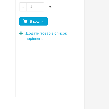
шт.
-
+
В кошик
Додати товар в список
порівнянь