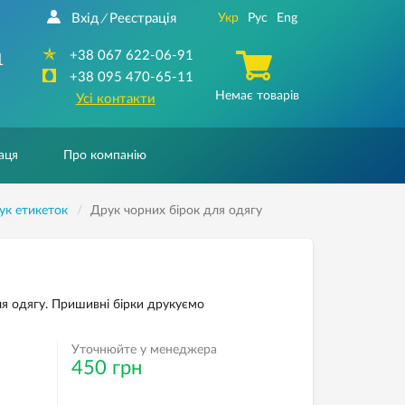
Вхід
Реєстрація
Укр
Рус
Eng
/
+38 067 622-06-91
1
+38 095 470-65-11
Немає товарів
Усі контакти
аця
Про компанію
ук етикеток
Друк чорних бірок для одягу
я одягу. Пришивні бірки друкуємо
Уточнюйте у менеджера
450 грн