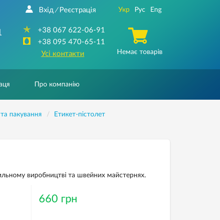
Вхід
Реєстрація
Укр
Рус
Eng
/
+38 067 622-06-91
1
+38 095 470-65-11
Немає товарів
Усі контакти
аця
Про компанію
та пакування
Етикет-пістолет
ильному виробництві та швейних майстернях.
660 грн