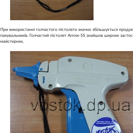
При використанні голчастого пістолета значно збільшується продукт
пакувальників. Голчастий пістолет Arrow-5S знайшов широке засто
майстернях.