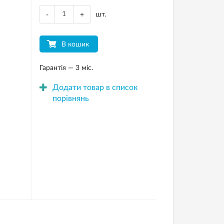
шт.
-
+
В кошик
Гарантія — 3 міс.
Додати товар в список
порівнянь