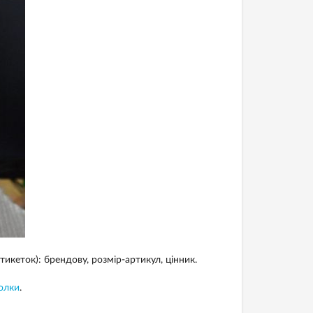
икеток): брендову, розмір-артикул, цінник.
голки
.