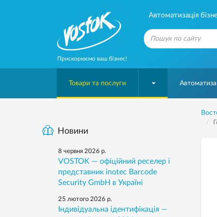
Автоматизація бізне
Прискорюємо ваш бізнес!
Товари та послуги
Автоматизац
Вост
Г
Новини
8 червня 2026 р.
VOSTOK — офіційний реселер і
представник inotec Barcode
Security GmbH в Україні
25 лютого 2026 р.
Індивідуальна ідентифікація —