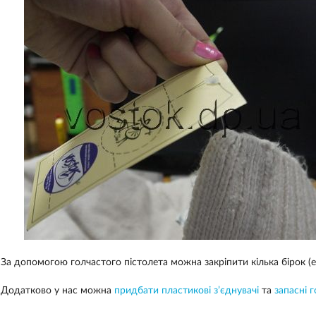
За допомогою голчастого пістолета можна закріпити кілька бірок (ет
Додатково у нас можна
придбати пластикові з’єднувачі
та
запасні 