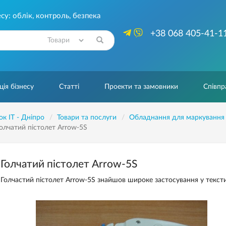
су: облік, контроль, безпека
+38 068 405-41-1
Знайти
ія бізнесу
Статті
Проекти та замовники
Співпр
ок IT - Дніпро
Товари та послуги
Обладнання для маркування 
олчатий пістолет Arrow-5S
Голчатий пістолет Arrow-5S
Голчастий пістолет Arrow-5S знайшов широке застосування у текст