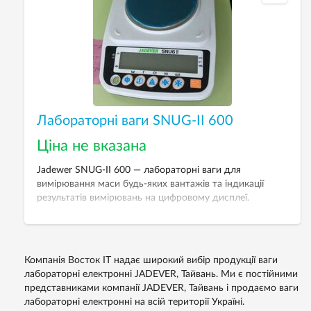
Лабораторні ваги SNUG-II 600
Ціна не вказана
Jadewer SNUG-II 600 — лабораторні ваги для
вимірювання маси будь-яких вантажів та індикації
результатів вимірювань на цифровому дисплеї.
Застосовуються у різних лабораторіях, ломбардах,
ювелірних майстернях. НГЗ — 600 г.
Компанія Восток IT надає широкий вибір продукції ваги
лабораторні електронні JADEVER, Тайвань. Ми є постійними
представниками компанії JADEVER, Тайвань і продаємо ваги
лабораторні електронні на всій території Україні.