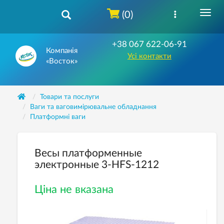
(0)
+38 067 622-06-91
Компанія
Усі контакти
«Восток»
Товари та послуги
Ваги та ваговимірювальне обладнання
Платформні ваги
Весы платформенные
электронные 3-HFS-1212
Ціна не вказана