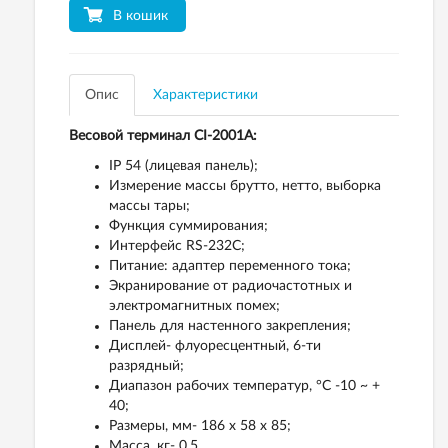
В кошик
Опис
Характеристики
Весовой терминал CI-2001A:
IP 54 (лицевая панель);
Измерение массы брутто, нетто, выборка
массы тары;
Функция суммирования;
Интерфейс RS-232C;
Питание: адаптер переменного тока;
Экранирование от радиочастотных и
электромагнитных помех;
Панель для настенного закрепления;
Дисплей- флуоресцентный, 6-ти
разрядный;
Диапазон рабочих температур, °C -10 ~ +
40;
Размеры, мм- 186 х 58 х 85;
Масса, кг- 0,5.