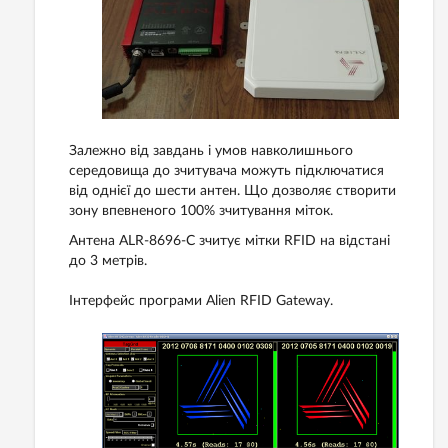
Залежно
від
завдань
і
умов
навколишнього
середовища
до зчитувача
можуть
підключатися
від
однієї
до
шести
антен
.
Що
дозволяє
створити
зону
впевненого
100
%
зчитування
міток
.
Антена
ALR
-
8696
-
C
зчитує
мітки
RFID
на
відстані
до
3
метрів
.
Інтерфейс
програми
Alien RFID Gateway
.