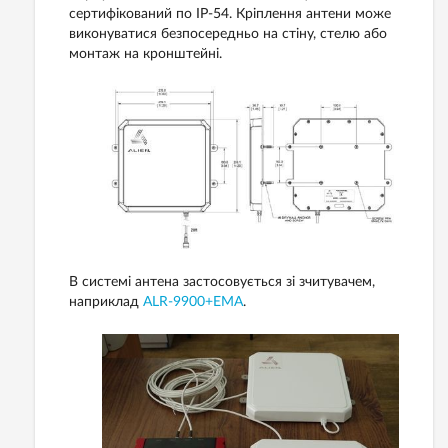
сертифікований
по
IP
-
54
.
Кріплення
антени
може
виконуватися
безпосередньо
на
стіну
,
стелю
або
монтаж
на
кронштейні
.
В
системі
антена
застосовується
зі зчитувачем
,
наприклад
ALR-9900+EMA
.