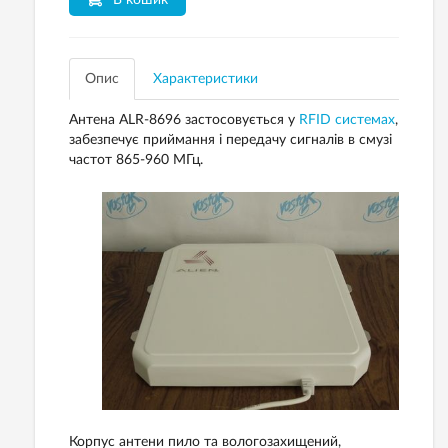
В кошик
Опис
Характеристики
Антена
ALR
-
8696
застосовується у
RFID системах
,
забезпечує
приймання
і
передачу
сигналів
в
смузі
частот
865-960
МГц
.
Корпус
антени
пило
та вологозахищений
,