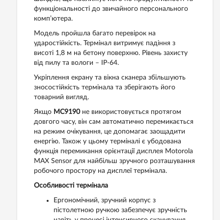
функціональності до звичайного персонального
комп’ютера.
Модель пройшла багато перевірок на
ударостійкість. Термінал витримує падіння з
висоті 1,8 м на бетону поверхню. Рівень захисту
від пилу та вологи – IP-64.
Укріплення екрану та вікна сканера збільшують
зносостійкість термінала та зберігають його
товарний вигляд.
Якщо
MC9190
не використовується протягом
довгого часу, він сам автоматично перемикається
на режим очікування, це допомагає заощадити
енергію. Також у цьому терміналі є убодована
функція перемикання орієнтації дисплея Motorola
MAX Sensor для найбільш зручного розташування
робочого простору на дисплеї термінала.
Особливості термінала
Ергономічний, зручний корпус з
пістолетною ручкою забезпечує зручність