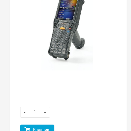
-
+
В кошик