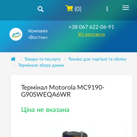
(0)
+38 067 622-06-91
Компанія
Усі контакти
«Восток»
Товари та послуги
Техніка для торгівлі та обліку
Термінали збору даних
Термінал Motorola MC9190-
G90SWEQA6WR
Ціна не вказана