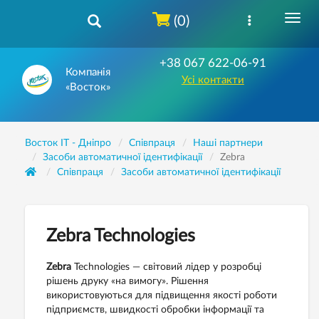
(0)
+38 067 622-06-91
Компанія
Усі контакти
«Восток»
Восток IT - Дніпро
Співпраця
Наші партнери
Засоби автоматичної ідентифікації
Zebra
Співпраця
Засоби автоматичної ідентифікації
Zebra Technologies
Zebra
Technologies — світовий лідер у розробці
рішень друку «на вимогу». Рішення
використовуються для підвищення якості роботи
підприємств, швидкості обробки інформації та