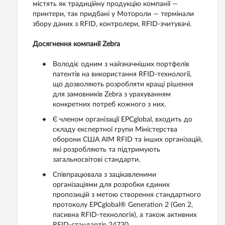
містять як традиційну продукцію компанії —
принтери, так придбані у Мотороли — термінали
збору даних з RFID, контролери, RFID-зчитувачі.
Досягнення компанії Zebra
Володіє одним з найзначніших портфелів
патентів на використання RFID-технології,
що дозволяють розробляти кращі рішення
для замовників Zebra з урахуванням
конкретних потреб кожного з них.
Є членом організації EPCglobal, входить до
складу експертної групи Міністерства
оборони США AIM RFID та інших організацій,
які розробляють та підтримують
загальносвітові стандарти.
Співпрацювала з зацікавленими
організаціями для розробки єдиних
пропозицій з метою створення стандартного
протоколу EPCglobal® Generation 2 (Gen 2,
пасивна RFID-технологія), а також активних
RFID-стандартів 24730.