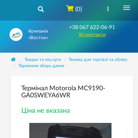
(0)
+38 067 622-06-91
Компанія
Усі контакти
«Восток»
Товари та послуги
Техніка для торгівлі та обліку
Термінали збору даних
Термінал Motorola MC9190-
GA0SWEYA6WR
Ціна не вказана