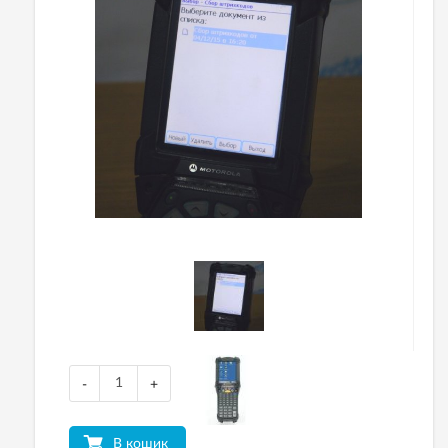
-
+
В кошик