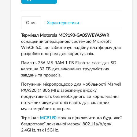
Опис
Характеристики
Термінал Motorola MC9190-GA0SWEYA6WR
оснащений операційною системою Microsoft
WinCE 6.0, що забезпечує надійну платформу для
розробки програм для користувачів.
Пам’ять 256 МБ RAM 1 ГБ Flash та слот для SD
карти на 32 ГБ для виконання трудомістких
завдань та процесів.
Потужний мікропроцесор для мобільності Marvell
PXA320 @ 806 МГц забезпечує високу
продуктивність без необхідного ви користування
потужних акумуляторів навіть для складних
мультімедійних програм.
Термінал
MC9190
можна підключити до будь-якої
бездротової локальної мережі 802.11a/b/g як
2.4GHz, так і 5GHz.