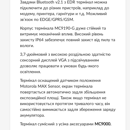
Завдяки Bluetooth v2.1 з EDR термінал можна
підключити до різних пристроїв, наприклад до
модему, принтера, гарнітури и т.д. Можливий
зв’язок по EDGE/GPRS/GSM.
Корпус термінала MC9190-G дуже стійкий та
витримує механічний вплив. Високий рівень
захисту IP64 забезпечує повний захист від пилу та
вологи.
3,7-дюймовий з високою роздільною здатністю
сенсорний дисплей VGA з підсвічуванням
дозволяє працювати в умовах будь-якого
освітлення.
Термінал оснащений датчиком положення
Motorola MAX Sensor, екран термінала
повертається автоматично задля збільшення
експозиційної площі. Також якщо термінал не
використовується протягом тривалого часу, він
самостійно вимикається задля збереження заряду
акумулятора.
Термінал сумісний з усіма аксесуарами
MC9000.