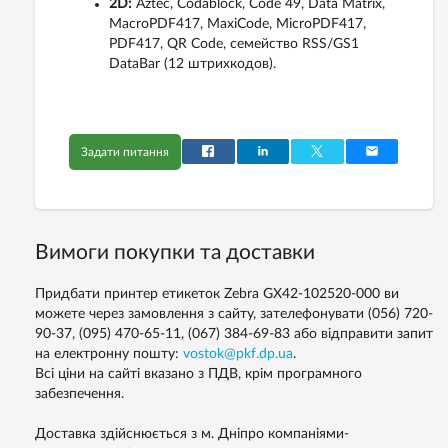
2D:
Aztec, Codablock, Code 49, Data Matrix,
MacroPDF417, MaxiCode, MicroPDF417,
PDF417, QR Code, семейство RSS/GS1
DataBar (12 штрихкодов).
Задати питання
Вимоги покупки та доставки
Придбати принтер етикеток Zebra GX42-102520-000 ви
можете через замовлення з сайту, зателефонувати (056) 720-
90-37, (095) 470-65-11, (067) 384-69-83 або відправити запит
на електронну пошту:
vostok@pkf.dp.ua
.
Всі ціни на сайті вказано з ПДВ, крім програмного
забезпечення.
Доставка здійснюється з м. Дніпро компаніями-