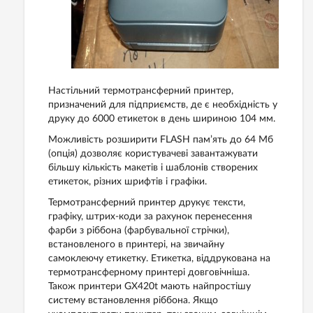
Настільний термотрансферний принтер,
призначений для підприємств, де є необхідність у
друку до 6000 етикеток в день шириною 104 мм.
Можливість розширити FLASH пам’ять до 64 Мб
(опція) дозволяє користувачеві завантажувати
більшу кількість макетів і шаблонів створених
етикеток, різних шрифтів і графіки.
Термотрансферний принтер друкує тексти,
графіку, штрих-коди за рахунок перенесення
фарби з ріббона (фарбувальної стрічки),
встановленого в принтері, на звичайну
самоклеючу етикетку. Етикетка, віддрукована на
термотрансферному принтері довговічніша.
Також принтери GX420t мають найпростішу
систему встановлення ріббона. Якщо