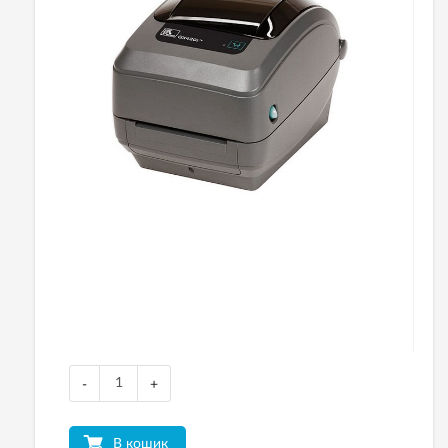
-
+
В кошик