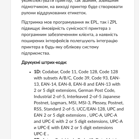
укомплектувати принтер, так званим, зовнішнім
підмотчиком, на виході принтер буде створювати
рулони віддрукованих етикеток.
Підтримка мов програмування як EPL, так і ZPL
підвищує ймовірність сумісності принтера з
програмним забезпеченням клієнта, а наявність
поширених інтерфейсів полегшують інтеграцію
принтера в будь-яку облікову систему
підприємства.
Друкуємі штрих-коди:
1D:
Codabar, Code 11, Code 128, Code 128
with subsets A/B/C, Code 39, Code 93, EAN-
13, EAN-14, EAN-8, EAN-8 and EAN-13 with
2 or 5 digit extensions, German Post Code,
Industrial 2-of-5, Interleaved 2-of-5 Japanese
Postnet, Logmars, MSI, MSI-3, Plessey, Postnet,
RSS, Standard 2-of-5, UCC/EAN-128, UPC and
EAN 2 or 5 digit extensions , UPC-A, UPC-A
and UPC-E with 2 or 5 digit extensions, UPC-A
и UPC-E with EAN 2 or 5 digit extensions
UPC-E
.