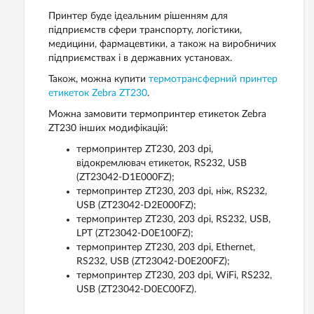
Принтер буде ідеальним рішенням для
підприємств сфери транспорту, логістики,
медицини, фармацевтики, а також на виробничих
підприємствах і в державних установах.
Також, можна купити
термотрансферний принтер
етикеток Zebra ZT230
.
Можна замовити термопринтер етикеток Zebra
ZT230 інших модифікацій:
термопринтер ZT230, 203 dpi,
відокремлювач етикеток, RS232, USB
(ZT23042-D1E000FZ);
термопринтер ZT230, 203 dpi, ніж, RS232,
USB (ZT23042-D2E000FZ);
термопринтер ZT230, 203 dpi, RS232, USB,
LPT (ZT23042-D0E100FZ);
термопринтер ZT230, 203 dpi, Ethernet,
RS232, USB (ZT23042-D0E200FZ);
термопринтер ZT230, 203 dpi, WiFi, RS232,
USB (ZT23042-D0EC00FZ).