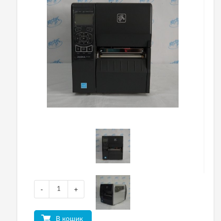
-
+
В кошик