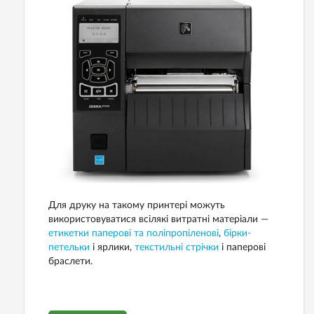
Для друку на такому принтері можуть
використовуватися всілякі витратні матеріали —
етикетки паперові та поліпропіленові
,
бірки-
петельки
і ярлики,
текстильні стрічки
і паперові
браслети.