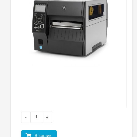
-
+
В кошик