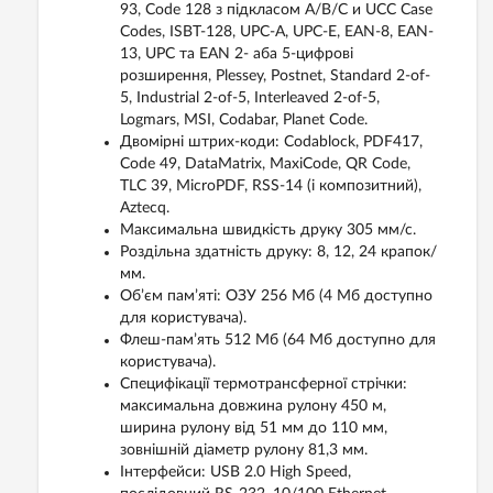
93, Code 128 з підкласом A/B/C и UCC Case
Codes, ISBT-128, UPC-A, UPC-E, EAN-8, EAN-
13, UPC та EAN 2- аба 5-цифрові
розширення, Plessey, Postnet, Standard 2-of-
5, Industrial 2-of-5, Interleaved 2-of-5,
Logmars, MSI, Codabar, Planet Code.
Двомірні штрих-коди: Codablock, PDF417,
Code 49, DataMatrix, MaxiCode, QR Code,
TLC 39, MicroPDF, RSS-14 (і композитний),
Aztecq.
Максимальна швидкість друку 305 мм/с.
Роздільна здатність друку: 8, 12, 24 крапок/
мм.
Об’єм пам’яті: ОЗУ 256 Мб (4 Мб доступно
для користувача).
Флеш-пам’ять 512 Мб (64 Мб доступно для
користувача).
Специфікації термотрансферної стрічки:
максимальна довжина рулону 450 м,
ширина рулону від 51 мм до 110 мм,
зовнішній діаметр рулону 81,3 мм.
Інтерфейси: USB 2.0 High Speed,