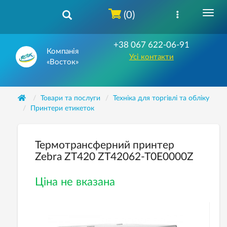
(0)
+38 067 622-06-91
Компанія
Усі контакти
«Восток»
Товари та послуги
Техніка для торгівлі та обліку
Принтери етикеток
Термотрансферний принтер
Zebra ZT420 ZT42062-T0E0000Z
Ціна не вказана