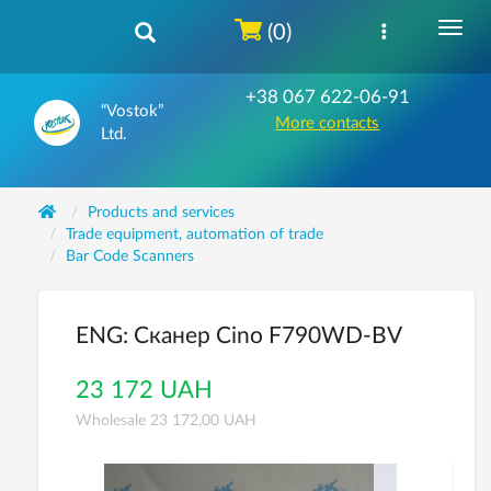
(0)
+38 067 622-06-91
“Vostok”
More contacts
Ltd.
Products and services
Trade equipment, automation of trade
Bar Code Scanners
ENG: Сканер Cino F790WD-BV
23 172 UAH
Wholesale 23 172,00 UAH