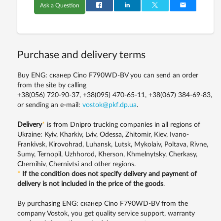
Ask a Question
Purchase and delivery terms
Buy ENG: сканер Cino F790WD-BV you can send an order
from the site by calling
+38(056) 720-90-37, +38(095) 470-65-11, +38(067) 384-69-83,
or sending an e-mail:
vostok@pkf.dp.ua
.
Delivery
*
is from Dnipro trucking companies in all regions of
Ukraine: Kyiv, Kharkiv, Lviv, Odessa, Zhitomir, Kiev, Ivano-
Frankivsk, Kirovohrad, Luhansk, Lutsk, Mykolaiv, Poltava, Rivne,
Sumy, Ternopil, Uzhhorod, Kherson, Khmelnytsky, Cherkasy,
Chernihiv, Chernivtsi and other regions.
*
If the condition does not specify delivery and payment of
delivery is not included in the price of the goods
.
By purchasing ENG: сканер Cino F790WD-BV from the
company Vostok, you get quality service support, warranty