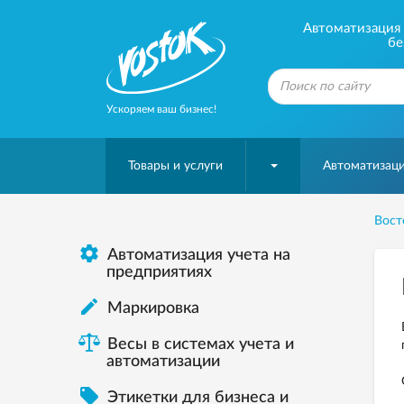
Автоматизация б
бе
Ускоряем ваш бизнес!
Товары и услуги
Автоматизаци
Вост

Автоматизация учета на
предприятиях

Маркировка
Весы в системах учета и
автоматизации

Этикетки для бизнеса и