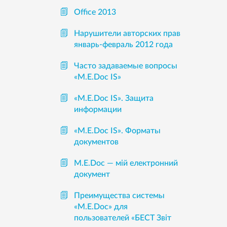
Office 2013
Нарушители авторских прав
январь-февраль 2012 года
Часто задаваемые вопросы
«М.Е.Doc IS»
«M.E.Doc IS». Защита
информации
«M.E.Doc IS». Форматы
документов
М.Е.Doc — мій електронний
документ
Преимущества системы
«М.Е.Doc» для
пользователей «БЕСТ Звіт