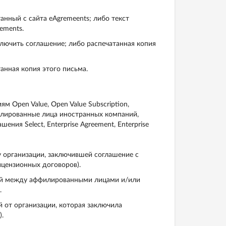
танный с сайта eAgremeents; либо текст
ements.
ключить соглашение; либо распечатанная копия
анная копия этого письма.
 Open Value, Open Value Subscription,
аффилированные лица иностранных компаний,
ия Select, Enterprise Agreement, Enterprise
 организации, заключившей соглашение с
цензионных договоров).
зий между аффилированными лицами и/или
.
й от организации, которая заключила
.