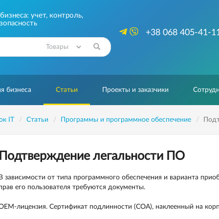
изнеса: учет, контроль,
зопасность
+38 068 405-41-1
Найти
я бизнеса
Статьи
Проекты и заказчики
Сотрудн
ок IT
Статьи
Программы и программное обеспечение
Подт
Подтверждение легальности ПО
В зависимости от типа программного обеспечения и варианта прио
прав его пользователя требуются документы.
OEM-лицензия. Cертификат подлинности (COA), наклеенный на кор