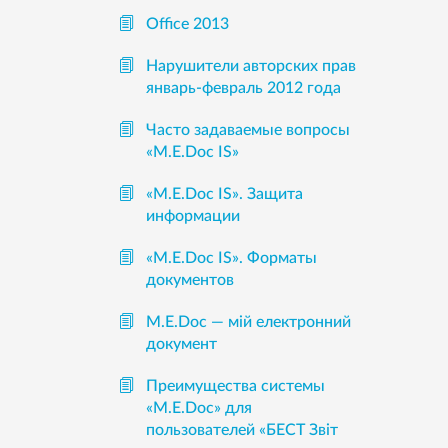
Office 2013
Нарушители авторских прав
январь-февраль 2012 года
Часто задаваемые вопросы
«М.Е.Doc IS»
«M.E.Doc IS». Защита
информации
«M.E.Doc IS». Форматы
документов
М.Е.Doc — мій електронний
документ
Преимущества системы
«М.Е.Doc» для
пользователей «БЕСТ Звіт