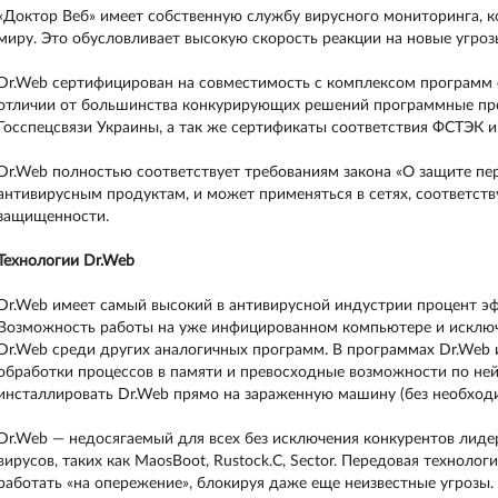
«Доктор Веб» имеет собственную службу вирусного мониторинга, к
миру. Это обусловливает высокую скорость реакции на новые угро
Dr.Web сертифицирован на совместимость с комплексом программ 
отличии от большинства конкурирующих решений программные пр
Госспецсвязи Украины, а так же сертификаты соответствия ФСТЭК и
Dr.Web полностью соответствует требованиям закона «О защите пе
антивирусным продуктам, и может применяться в сетях, соответс
защищенности.
Технологии Dr.Web
Dr.Web имеет самый высокий в антивирусной индустрии процент эф
Возможность работы на уже инфицированном компьютере и исключ
Dr.Web среди других аналогичных программ. В программах Dr.Web 
обработки процессов в памяти и превосходные возможности по не
инсталлировать Dr.Web прямо на зараженную машину (без необходи
Dr.Web — недосягаемый для всех без исключения конкурентов лиде
вирусов, таких как MaosBoot, Rustock.С, Sector. Передовая технолог
работать «на опережение», блокируя даже еще неизвестные угрозы.