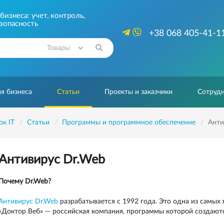
изнеса: учет, контроль,
зопасность
+38 068 405-41-1
Найти
я бизнеса
Статьи
Проекты и заказчики
Сотрудн
ок IT
Статьи
Программы и программное обеспечение
Анти
Антивирус Dr.Web
Почему Dr.Web?
Антивирус Dr.Web
разрабатывается с 1992 года. Это одна из самых
«Доктор Веб» — российская компания, программы которой создают