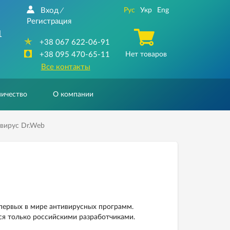
Вход
Рус
Укр
Eng
/
Регистрация
1
+38 067 622-06-91
+38 095 470-65-11
Нет товаров
Все контакты
ичество
О компании
вирус Dr.Web
 первых в мире антивирусных программ.
ся только российскими разработчиками.