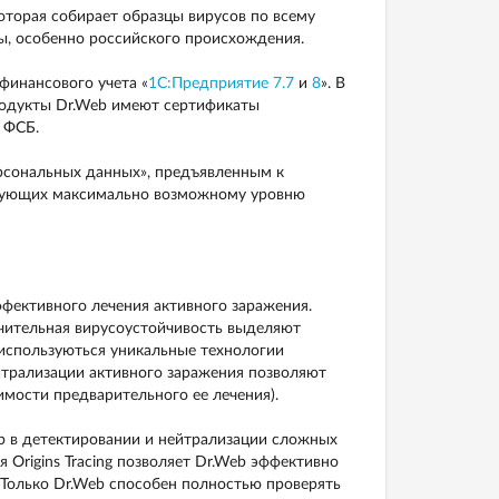
оторая собирает образцы вирусов по всему
зы, особенно российского происхождения.
финансового учета «
1С:Предприятие 7.7
и
8
». В
одукты Dr.Web имеют сертификаты
 ФСБ.
рсональных данных», предъявленным к
твующих максимально возможному уровню
фективного лечения активного заражения.
ительная вирусоустойчивость выделяют
используються уникальные технологии
йтрализации активного заражения позволяют
мости предварительного ее лечения).
р в детектировании и нейтрализации сложных
ия Origins Tracing позволяет Dr.Web эффективно
 Только Dr.Web способен полностью проверять