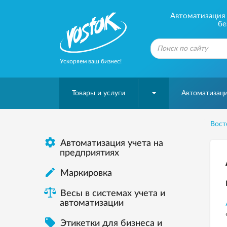
Автоматизация б
бе
Ускоряем ваш бизнес!
Товары и услуги
Автоматизаци
Вост

Автоматизация учета на
предприятиях

Маркировка
Весы в системах учета и
автоматизации

Этикетки для бизнеса и