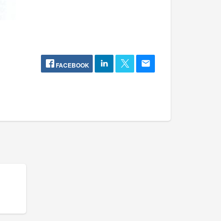
FACEBOOK
е