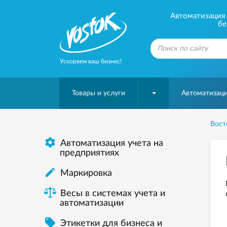
Автоматизация б
бе
Ускоряем ваш бизнес!
Товары и услуги
Автоматизаци
Вост

Автоматизация учета на
предприятиях

Маркировка
Весы в системах учета и
автоматизации

Этикетки для бизнеса и