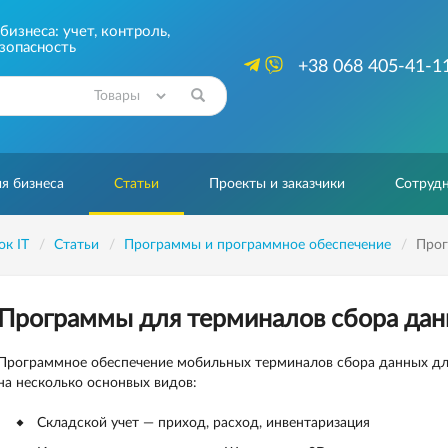
изнеса: учет, контроль,
зопасность
+38 068 405-41-1
Найти
я бизнеса
Статьи
Проекты и заказчики
Сотрудн
ок IT
Статьи
Программы и программное обеспечение
Прог
Программы для терминалов сбора да
Программное обеспечение мобильных терминалов сбора данных дл
на несколько оснонвых видов:
Складской учет — приход, расход, инвентаризация