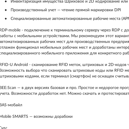
Инвентаризация имущества Шриховое и 2D кодирование или
Производственный учет — чтение прямой маркировки DPI
Специализированные автоматизированные рабочие места (АР
RDP-mobile - подключение к терминальному серверу через RDP с д
работы с мобильными устройствами. Мы рекомендуем этот вариант
автоматизированных рабочих мест для производственных предприят
отлажен функционал мобильных рабочих мест и доработаны интерф
специализированного мобильного приложения для конкретного раб
RFID-U Android - сканирование RFID меток, штриховых и 2D-кодов 
Возможность выбора что сканировать штриховые коды или RFID ме
штриховыми кодами, если терминал (смартфон) не оснащен считыв
BEE:Scan — в двух версиях базовая и про. Простое и недорогое пр
учета. Возможности доработок нет. Можно скачать и протестирова
BAS-мобайл
Mobile SMARTS — возможны дорабоки
Гудс