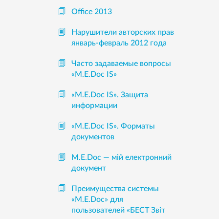
Office 2013
Нарушители авторских прав
январь-февраль 2012 года
Часто задаваемые вопросы
«М.Е.Doc IS»
«M.E.Doc IS». Защита
информации
«M.E.Doc IS». Форматы
документов
М.Е.Doc — мій електронний
документ
Преимущества системы
«М.Е.Doc» для
пользователей «БЕСТ Звіт