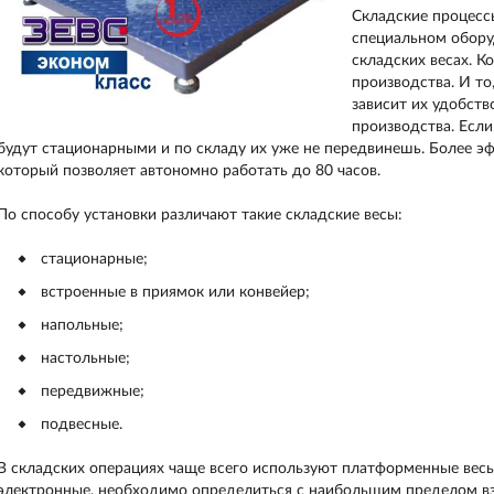
Складские процессы
специальном обору
складских весах. К
производства. И то
зависит их удобств
производства. Если
будут стационарными и по складу их уже не передвинешь. Более эф
который позволяет автономно работать до 80 часов.
По способу установки различают такие складские весы:
стационарные;
встроенные в приямок или конвейер;
напольные;
настольные;
передвижные;
подвесные.
В складских операциях чаще всего используют платформенные вес
электронные, необходимо определиться с наибольшим пределом в