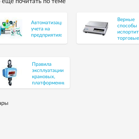
 ещё почитать по теме
Верные
Автоматизация
способы
учета на
испортит
предприятиях
торговы
электро
весы
Правила
эксплуатации
крановых,
платформенных
и автовесов
ары