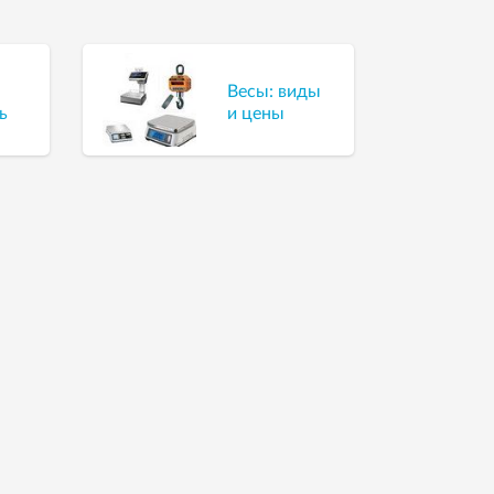
Весы: виды
ь
и цены
е
нные