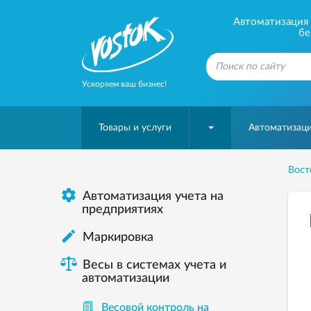
Автоматизация б
бе
Ускоряем ваш бизнес!
Товары и услуги
Автоматизаци
Вост

Автоматизация учета на
предприятиях

Маркировка
Весы в системах учета и
автоматизации
Весовой контроль на