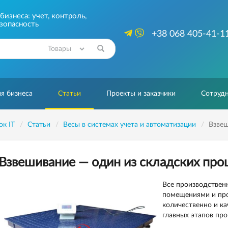
изнеса: учет, контроль,
зопасность
+38 068 405-41-1
Найти
я бизнеса
Статьи
Проекты и заказчики
Сотрудн
ок IT
Статьи
Весы в системах учета и автоматизации
Взвеш
Взвешивание — один из складских про
Все производствен
помещениями и про
количественно и ка
главных этапов про