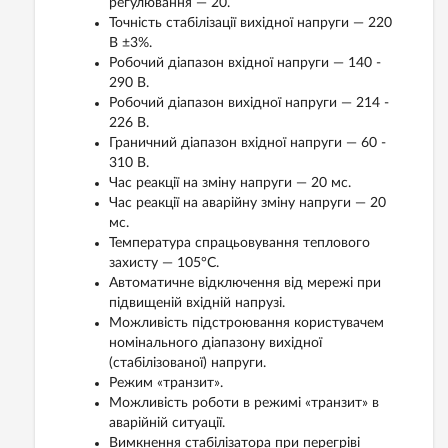
регулювання — 20.
Точність стабілізації вихідної напруги — 220
В ±3%.
Робочий діапазон вхідної напруги — 140 -
290 В.
Робочий діапазон вихідної напруги — 214 -
226 В.
Граничний діапазон вхідної напруги — 60 -
310 В.
Час реакції на зміну напруги — 20 мс.
Час реакції на аварійну зміну напруги — 20
мс.
Температура спрацьовування теплового
захисту — 105°C.
Автоматичне відключення від мережі при
підвищеній вхідній напрузі.
Можливість підстроювання користувачем
номінального діапазону вихідної
(стабілізованої) напруги.
Режим «транзит».
Можливість роботи в режимі «транзит» в
аварійній ситуації.
Вимкнення стабілізатора при перегріві