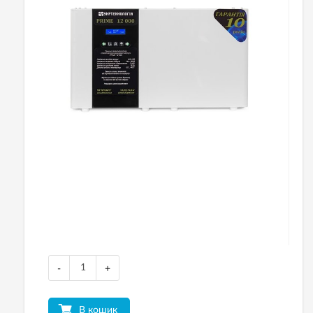
-
+
В кошик