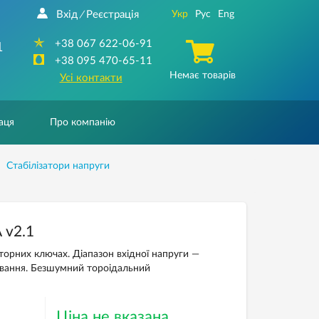
Вхід
Реєстрація
Укр
Рус
Eng
/
+38 067 622-06-91
1
+38 095 470-65-11
Немає товарів
Усі контакти
аця
Про компанію
Стабілізатори напруги
 v2.1
торних ключах. Діапазон вхідної напруги —
рування. Безшумний тороідальний
Ціна не вказана