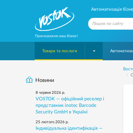
Автоматизація бізне
Прискорюємо ваш бізнес!
Товари та послуги
Автоматизац
Вост
С
Новини
8 червня 2026 р.
VOSTOK — офіційний реселер і
представник inotec Barcode
Security GmbH в Україні
25 лютого 2026 р.
Індивідуальна ідентифікація —