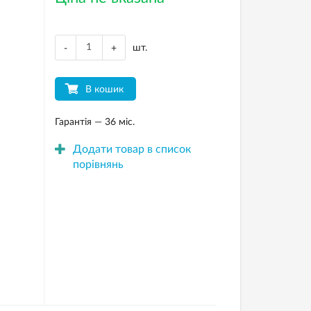
шт.
-
+
В кошик
Гарантія — 36 міс.
Додати товар в список
порівнянь