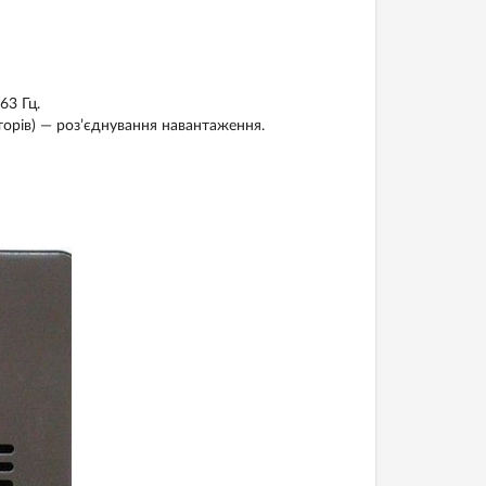
63 Гц.
торів) — роз’єднування навантаження.