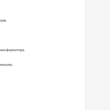
рів.
трансформатора.
емаллю.