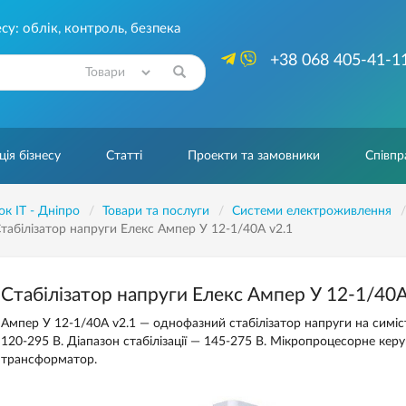
су: облік, контроль, безпека
+38 068 405-41-1
Знайти
ія бізнесу
Статті
Проекти та замовники
Співпр
ок IT - Дніпро
Товари та послуги
Системи електроживлення
табілізатор напруги Елекс Ампер У 12-1/40А v2.1
Стабілізатор напруги Елекс Ампер У 12-1/40А
Ампер У 12-1/40А v2.1 — однофазний стабілізатор напруги на симіс
120-295 В. Діапазон стабілізації — 145-275 В. Мікропроцесорне ке
трансформатор.