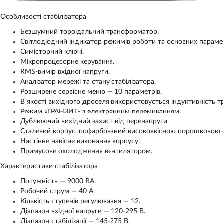
Особливості стабілізатора
Безшумний тороідальний трансформатор.
Світлодіодний індикатор режимів роботи та основних парамет
Симісторний ключі.
Мікропроцесорне керування.
RMS-вимір вхідної напруги.
Аналізатор мережі та стану стабілізатора.
Розширене сервісне меню — 10 параметрів.
В якості вихідного дроселя використовується індуктивність 
Режим «ТРАНЗИТ» з електронним перемиканням.
Дублюючий вихідний захист від перенапруги.
Сталевий корпус, пофарбований високоякісною порошковою 
Настінне навісне виконання корпусу.
Примусове охолодження вентилятором.
Характеристики стабілізатора
Потужність — 9000 ВА.
Робочий струм — 40 A.
Кількість ступенів регулювання — 12.
Діапазон вхідної напруги — 120-295 В.
Діапазон стабілізації — 145-275 В.