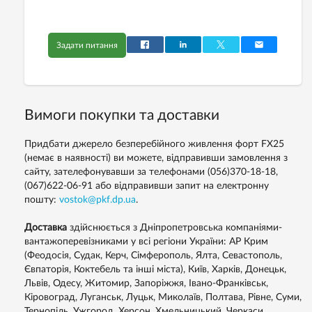
Задати питання
Вимоги покупки та доставки
Придбати джерело безперебійного живлення форт FX25
(немає в наявності) ви можете, відправивши замовлення з
сайту, зателефонувавши за телефонами
(056)370-18-18,
(067)622-06-91
або відправивши запит на електронну
пошту:
vostok@pkf.dp.ua
.
Доставка
здійснюється з Дніпропетровська компаніями-
вантажоперевізниками у всі регіони України: АР Крим
(Феодосія, Судак, Керч, Сімферополь, Ялта, Севастополь,
Євпаторія, Коктебель та інші міста), Київ, Харків, Донецьк,
Львів, Одесу, Житомир, Запоріжжя, Івано-Франківськ,
Кіровоград, Луганськ, Луцьк, Миколаїв, Полтава, Рівне, Суми,
Тернопіль, Ужгород, Херсон, Хмельницький, Черкаси,