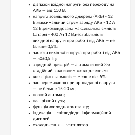
діапазон вхідної напруги без переходу на
АКБ — від 150 В;
напруга зовнішнього джерела (АКБ) - 12
В;максимальний струм заряду АКБ - 12 A
12 В;рекомендована максимальна ємність
батареї - 400 Ач 12 В;нестабільність
вихідної напруги при роботі від АКБ — не
більше 0,5%;
частота вихідної напруга при роботі від АКБ
— 50±0,5 Гц;
зарядний пристрій — автоматичний 3-х
стадійний з пасивним охолодженням;
коефіцієнт гармонік — менше ніж 5%;
час перемикання при пропаданні напруги
— не більше 15-20 мс;
повний автомат;
наскрізний нуль;
функція «холодного» старту;
індикація — світлодіоди, інформаційний
дисплей;
охолодження — вентилятор.