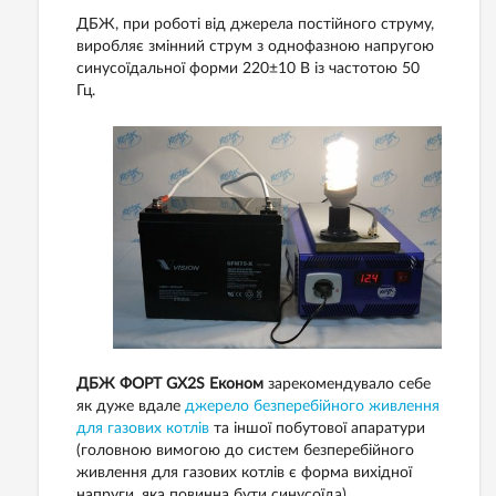
ДБЖ, при роботі від джерела постійного струму,
виробляє змінний струм з однофазною напругою
синусоїдальної форми 220±10 В із частотою 50
Гц.
ДБЖ ФОРТ GX2S Економ
зарекомендувало себе
як дуже вдале
джерело безперебійного живлення
для газових котлів
та іншої побутової апаратури
(головною вимогою до систем безперебійного
живлення для газових котлів є форма вихідної
напруги, яка повинна бути синусоїда).