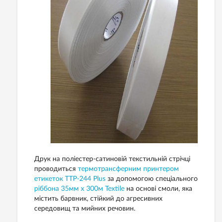
Друк на поліестер-сатиновій текстильній стрічці
проводиться
термотрансферним принтером
етикеток TTP-244 Plus
за допомогою спеціального
ріббона 35мм х 300м Textile
на основі смоли, яка
містить барвник, стійкий до агресивних
середовищ та мийних речовин.