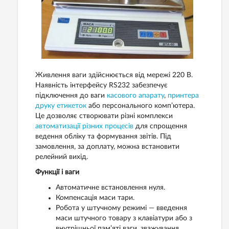
Живлення ваги здійснюється від мережі 220 В.
Наявність інтерфейсу RS232 забезпечує
підключення до ваги
касового апарату
,
принтера
друку етикеток
або персонального комп’ютера.
Це дозволяє створювати різні комплекси
автоматизації різних процесів
для спрощення
ведення обліку та формування звітів. Під
замовлення, за доплату, можна встановити
релейний вихід.
Функції і ваги
Автоматичне встановлення нуля.
Компенсація маси тари.
Робота у штучному режимі — введення
маси штучного товару з клавіатури або з
внутрішньої пам’яті ваги, зважування