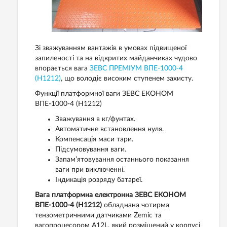
Зі зважуванням вантажів в умовах підвищеної
запиленості та на відкритих майданчиках чудово
впорається вага
ЗЕВС ПРЕМІУМ ВПЕ-1000-4
(H1212)
, що володіє високим ступенем захисту.
Функції платформної ваги ЗЕВС ЕКОНОМ
ВПЕ-1000-4 (H1212)
Зважування в кг/фунтах.
Автоматичне встановлення нуля.
Компенсація маси тари.
Підсумовування ваги.
Запам’ятовування останнього показання
ваги при виключенні.
Індикація розряду батареї.
Вага платформна електронна ЗЕВС ЕКОНОМ
ВПЕ-1000-4 (H1212)
обладнана чотирма
тензометричними датчиками Zemic та
вагопроцесором А12L, який розміщений у корпусі