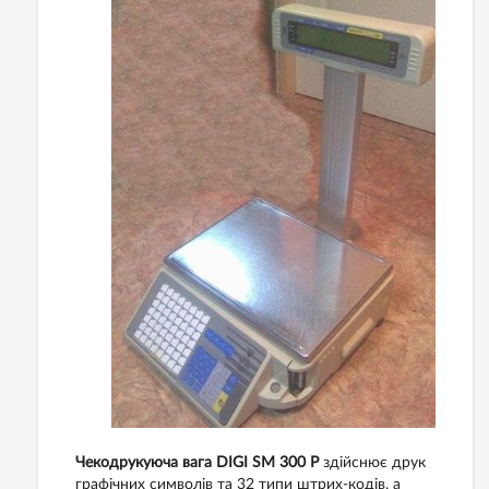
Чекодрукуюча вага DIGI SM 300 P
здійснює друк
графічних символів та 32 типи штрих-кодів, а