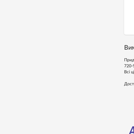
Вим
Прид
720-
Всі ц
Дост