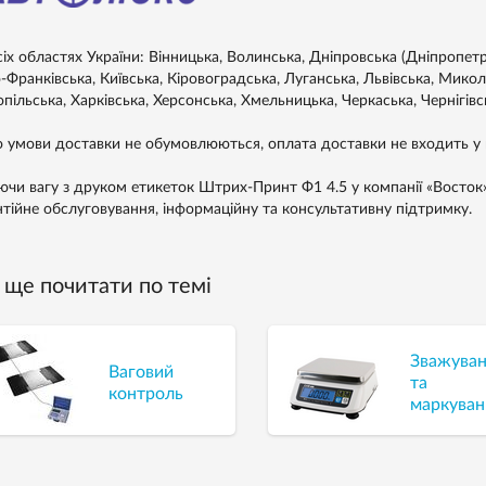
сіх областях України: Вінницька, Волинська, Дніпровська (Дніпропет
-Франківська, Київська, Кіровоградська, Луганська, Львівська, Микол
пільська, Харківська, Херсонська, Хмельницька, Черкаська, Чернігівс
 умови доставки не обумовлюються, оплата доставки не входить у в
ючи вагу з друком етикеток Штрих-Принт Ф1 4.5 у компанії «Восток»,
нтійне обслуговування, інформаційну та консультативну підтримку.
ще почитати по темі
Зважува
Ваговий
та
контроль
маркуван