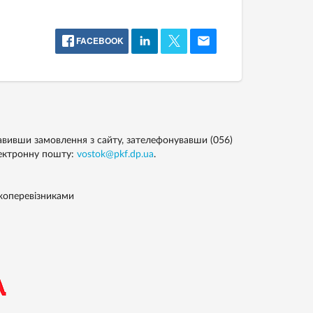
FACEBOOK
вивши замовлення з сайту, зателефонувавши (056)
лектронну пошту:
vostok@pkf.dp.ua
.
жоперевізниками