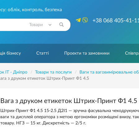
су: облік, контроль, безпека
+38 068 405-41-1
Знайти
ія бізнесу
Статті
Проекти та замовники
Співпр
ок IT - Дніпро
Товари та послуги
Ваги та ваговимірювальне о
ага з друком етикеток Штрих-Принт Ф1 4.5
Вага з друком етикеток Штрих-Принт Ф1 4.5
Штрих-Принт Ф1 4.5 15-2.5 Д2І1 — зручна фасувальна чекодрукуюча
ваги та дисплей оператора з метою ергономіки розміщені внизу, т
товару. НГЗ — 15 кг. Дискретність — 2/5 г.