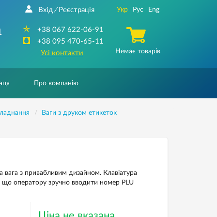
Вхід
Реєстрація
Укр
Рус
Eng
/
+38 067 622-06-91
1
+38 095 470-65-11
Немає товарів
Усі контакти
аця
Про компанію
бладнання
Ваги з друком етикеток
 вага з привабливим дизайном. Клавіатура
ак що оператору зручно вводити номер PLU
Ціна не вказана