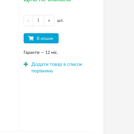
шт.
-
+
В кошик
Гарантія — 12 міс.
Додати товар в список
порівнянь