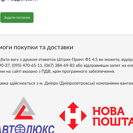
Задати питання
оги покупки та доставки
бати вагу з друком етикеток Штрих-Принт Ф1 4.5 ви можете, відпра
90-37, (095) 470-65-11, (067) 384-69-83 або відправивши запит на е
іни на сайті вказано з ПДВ, крім програмного забезпечення.
авка здійснюється з м. Дніпро (Дніпропетровськ) компаніями-ванта