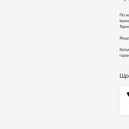
По в
Івано
Терно
Якщо
Купу
гара
Що 