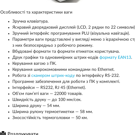
Особливості та характеристики ваги
Зручна клавіатура.
Яскравий дворядковий дисплей (LCD, 2 рядки по 22 символи)
Зручний інтерфейс програмування PLU (візуальна навігація).
Параметри ваги представлені у вигляді меню з ієрархічною с
з них безпосередньо з робочого режиму.
Вбудовані формати та формати етикеток користувача.
Друк графіки та одновимірних штрих-кодів
формату EAN13
.
Керування вагою з ПК.
Керування широкомовними командами по Ethernet.
Робота зі
сканером штрих-коду
по інтерфейсу RS-232.
Програмне забезпечення для роботи з ПК у комплекті.
Інтерфейси — RS232, RJ 45 (Ethernet).
Об’єм пам’яті ваги — 22000 товарів.
Швидкість друку — до 100 мм/сек.
Ширина друку — 54 мм.
Ширина рулону термоетикетки — 58 мм.
Зносостійкість термоголовки — 50 км.
Роздрукувати