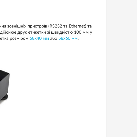
я зовнішніх пристроїв (RS232 та Ethernet) та
дійснює друк етикетки зі швидкістю 100 мм у
икетка розміром
58х40 мм
або
58х60 мм
.