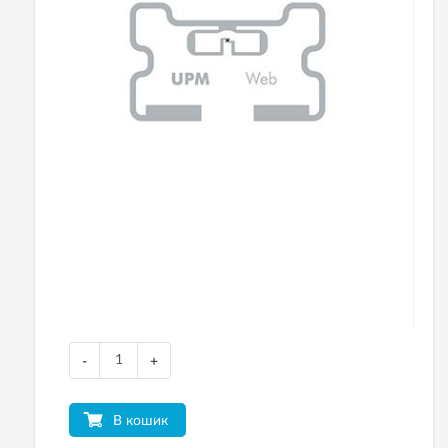
-
+
В кошик