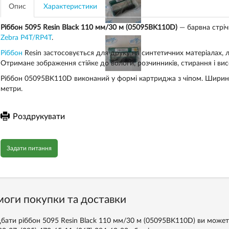
Опис
Характеристики
Ріббон ​​5095 Resin Black 110 мм/30 м (05095BK110D)
— барвна стріч
Zebra P4T/RP4T
.
Ріббон
Resin застосовується для друку на синтетичних матеріалах, л
Отримане зображення стійке до вологи, розчинників, стирання і ви
Ріббон ​​05095BK110D виконаний у формі картриджа з чіпом. Шири
метри.
Роздрукувати
Задати питання
оги покупки та доставки
бати ріббон 5095 Resin Black 110 мм/30 м (05095BK110D) ви можете