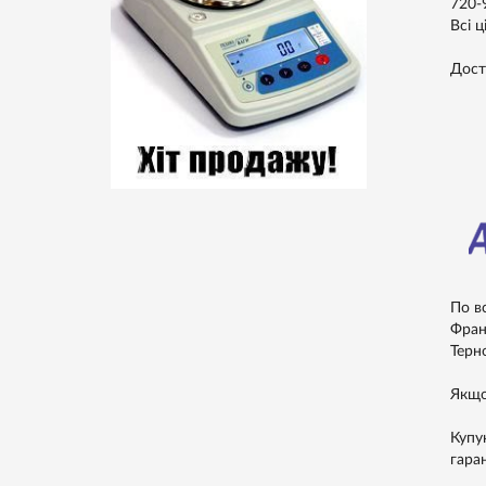
720-
Всі ц
Дост
По в
Франк
Терно
Якщо
Купу
гара