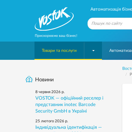
Автоматизація бізне
Прискорюємо ваш бізнес!
Товари та послуги
Автоматизац
Вост
Р
Новини
8 червня 2026 р.
VOSTOK — офіційний реселер і
представник inotec Barcode
Security GmbH в Україні
25 лютого 2026 р.
Індивідуальна ідентифікація —