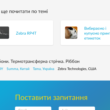
ще почитати по темі
Вибираємо і
Zebra RP4T
купуємо прин
етикеток
бони. Термотрансферна стрічка. Ріббон
DY
Summa, Китай
Tama, Україна
Zebra Technologies, США
Поставити запитання