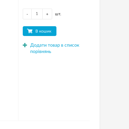
шт.
-
+
В кошик
Додати товар в список
порівнянь