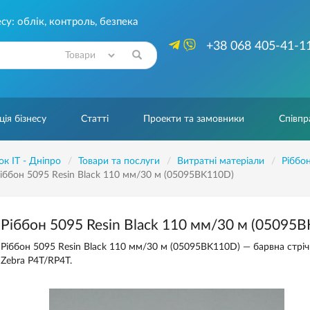
су: облік, контроль, безпека
+38 068 405-41-1
Знайти
ія бізнесу
Статті
Проекти та замовники
Співпр
ок IT - Дніпро
Товари та послуги
Витратні матеріали
Ріббо
іббон 5095 Resin Black 110 мм/30 м (05095BK110D)
Ріббон 5095 Resin Black 110 мм/30 м (05095
Ріббон ​​5095 Resin Black 110 мм/30 м (05095BK110D) — барвна стрі
Zebra P4T/RP4T.