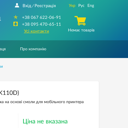
Вхід
Реєстрація
Укр
Рус
Eng
/
+38 067 622-06-91
1
+38 095 470-65-11
Немає товарів
Усі контакти
аця
Про компанію
ни
BK110D)
чка на основі смоли для мобільного принтера
Ціна не вказана