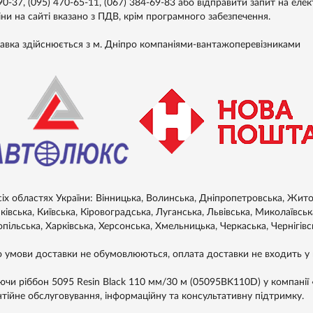
90-37, (095) 470-65-11, (067) 384-69-83 або відправити запит на ел
іни на сайті вказано з ПДВ, крім програмного забезпечення.
авка здійснюється з м. Дніпро компаніями-вантажоперевізниками
сіх областях України: Вінницька, Волинська, Дніпропетровська, Житом
івська, Київська, Кіровоградська, Луганська, Львівська, Миколаївськ
пільська, Харківська, Херсонська, Хмельницька, Черкаська, Чернігівс
 умови доставки не обумовлюються, оплата доставки не входить у в
ючи ріббон 5095 Resin Black 110 мм/30 м (05095BK110D) у компанії «
нтійне обслуговування, інформаційну та консультативну підтримку.