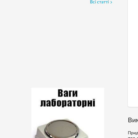
Всі статті
Вим
Прид