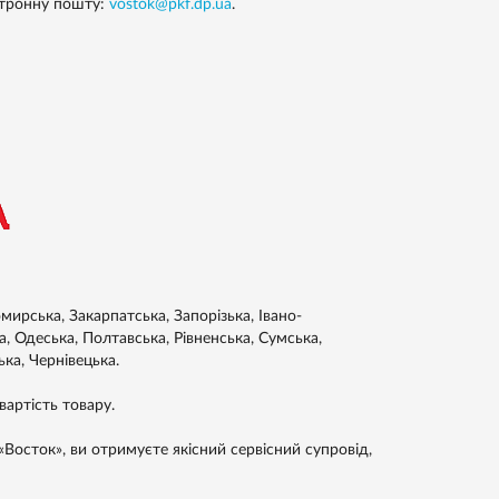
ектронну пошту:
vostok@pkf.dp.ua
.
ирська, Закарпатська, Запорізька, Івано-
а, Одеська, Полтавська, Рівненська, Сумська,
ька, Чернівецька.
артість товару.
Восток», ви отримуєте якісний сервісний супровід,