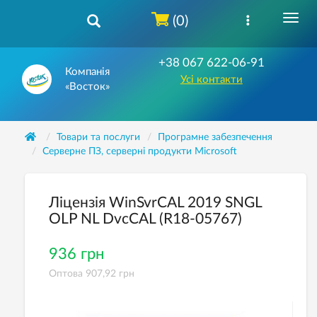
(0)
+38 067 622-06-91
Компанія
Усі контакти
«Восток»
Товари та послуги
Програмне забезпечення
Серверне ПЗ, серверні продукти Microsoft
Ліцензія WinSvrCAL 2019 SNGL
OLP NL DvcCAL (R18-05767)
936 грн
Оптова 907,92 грн