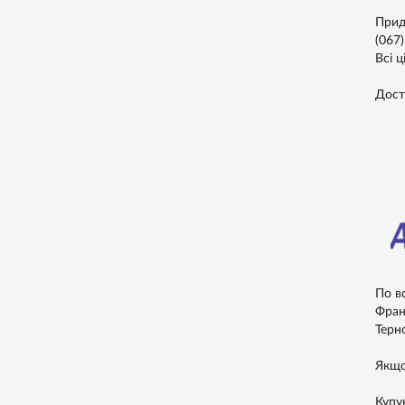
Прид
(067
Всі ц
Дост
По в
Франк
Терно
Якщо
Купу