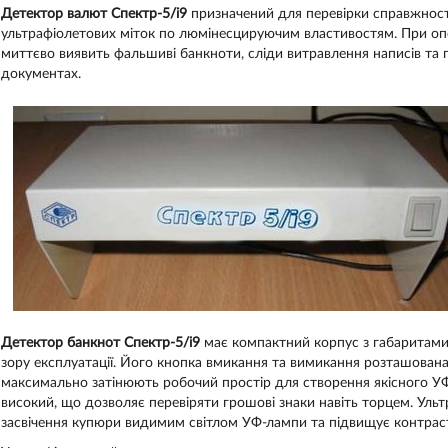
Детектор валют Спектр-5/і9
призначений для перевірки справжності
ультрафіолетових міток по люмінесцируючим властивостям. При опе
миттєво виявить фальшиві банкноти, сліди витравлення написів та 
документах.
Детектор банкнот Спектр-5/і9
має компактний корпус з габаритами
зору експлуатації. Його кнопка вмикання та вимикання розташована
максимально затінюють робочий простір для створення якісного УФ
високий, що дозволяє перевіряти грошові знаки навіть торцем. Ульт
засвічення купюри видимим світлом УФ-лампи та підвищує контрас