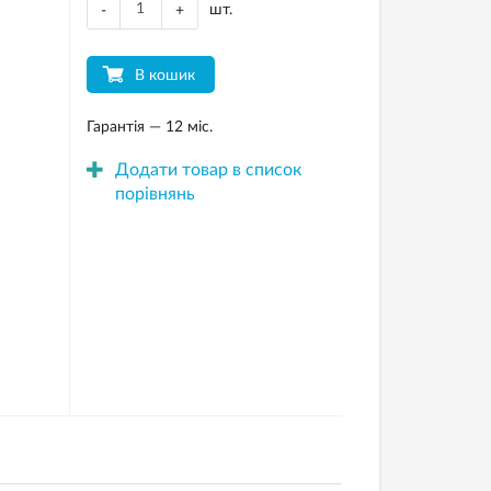
шт.
-
+
В кошик
Гарантія — 12 міс.
Додати товар в список
порівнянь