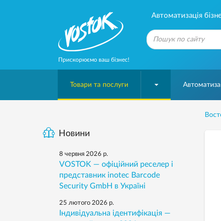
Автоматизація бізне
Прискорюємо ваш бізнес!
Товари та послуги
Автоматизац
Вост
Новини
8 червня 2026 р.
VOSTOK — офіційний реселер і
представник inotec Barcode
Security GmbH в Україні
25 лютого 2026 р.
Індивідуальна ідентифікація —