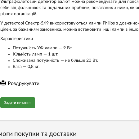
Ультрафіолетовий детектор валют можна рекомендувати для повся
себе від фальшивок та подальших проблем, пов’язаних з ними, як о
різних організацій.
У детекторі Спектр-5/і9 використовуються лампи Philips з довжиною
цілей, за бажанням замовника, можна встановити інші лампи з інш
Характеристики
Потужність УФ лампи — 9 Вт.
Кількість ламп — 1 шт.
Споживана потужність — не більше 20 Вт.
Вага — 0,8 кг.
Роздрукувати
Задати питання
оги покупки та доставки