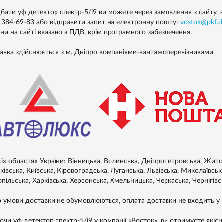
бати уф детектор спектр-5/і9 ви можете через замовлення з сайту, з
) 384-69-83 або відправити запит на електронну пошту:
vostok@pkf.d
іни на сайті вказано з ПДВ, крім програмного забезпечення.
авка здійснюється з м. Дніпро компаніями-вантажоперевізниками
сіх областях України: Вінницька, Волинська, Дніпропетровська, Житом
івська, Київська, Кіровоградська, Луганська, Львівська, Миколаївськ
пільська, Харківська, Херсонська, Хмельницька, Черкаська, Чернігівс
 умови доставки не обумовлюються, оплата доставки не входить у в
ючи уф детектор спектр-5/і9 у компанії «Восток», ви отримуєте якісн