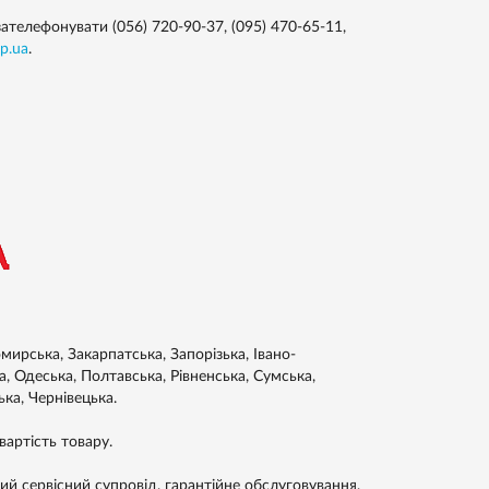
ателефонувати (056) 720-90-37, (095) 470-65-11,
p.ua
.
ирська, Закарпатська, Запорізька, Івано-
а, Одеська, Полтавська, Рівненська, Сумська,
ька, Чернівецька.
артість товару.
ий сервісний супровід, гарантійне обслуговування,