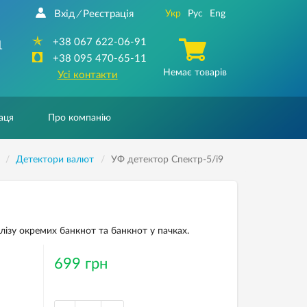
Вхід
Реєстрація
Укр
Рус
Eng
/
+38 067 622-06-91
1
+38 095 470-65-11
Немає товарів
Усі контакти
аця
Про компанію
Детектори валют
УФ детектор Спектр-5/і9
ізу окремих банкнот та банкнот у пачках.
699 грн