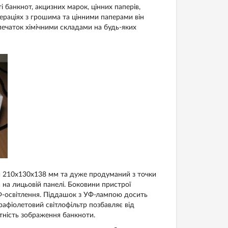
 банкнот, акцизних марок, цінних паперів,
раціях з грошима та цінними паперами він
печаток хімічними складами на будь-яких
 210х130х138 мм та дуже продуманий з точки
 на лицьовій панелі. Боковини пристрої
-освітлення. П
іддашок
з УФ-лампою досить
рафіолетовий світлофільтр позбавляє від
тність зображення банкноти.