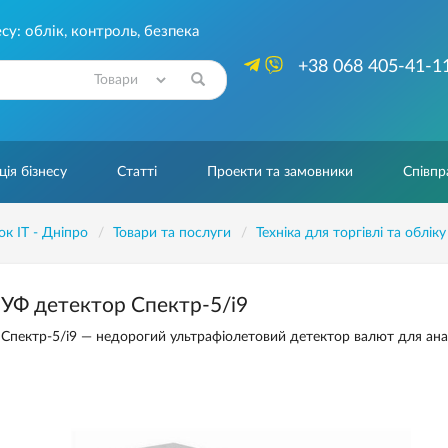
су: облік, контроль, безпека
+38 068 405-41-1
Знайти
ія бізнесу
Статті
Проекти та замовники
Співпр
ок IT - Дніпро
Товари та послуги
Техніка для торгівлі та обліку
УФ детектор Спектр-5/і9
Спектр-5/і9 — недорогий ультрафіолетовий детектор валют для анал