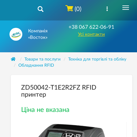
(0)
+38 067 622-06-91
Компанія
Усі контакти
«Восток»
Товари та послуги
Техніка для торгівлі та обліку
Обладнання RFID
ZD50042-T1E2R2FZ RFID
принтер
Ціна не вказана