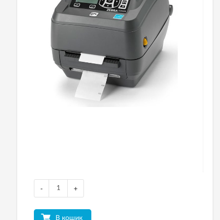
-
+
В кошик