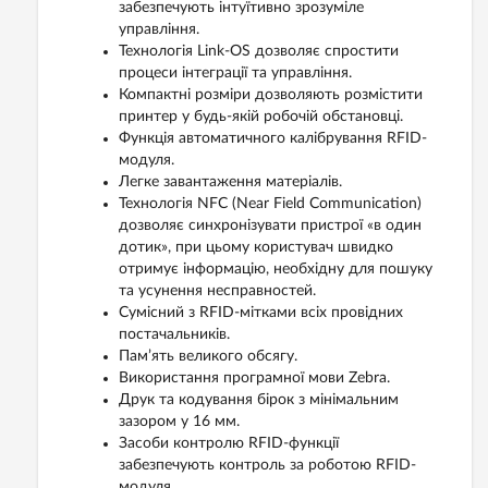
забезпечують інтуїтивно зрозуміле
управління.
Технологія Link-OS дозволяє спростити
процеси інтеграції та управління.
Компактні розміри дозволяють розмістити
принтер у будь-якій робочій обстановці.
Функція автоматичного калібрування RFID-
модуля.
Легке завантаження матеріалів.
Технологія NFC (Near Field Communication)
дозволяє синхронізувати пристрої «в один
дотик», при цьому користувач швидко
отримує інформацію, необхідну для пошуку
та усунення несправностей.
Сумісний з RFID-мітками всіх провідних
постачальників.
Пам’ять великого обсягу.
Використання програмної мови Zebra.
Друк та кодування бірок з мінімальним
зазором у 16 мм.
Засоби контролю RFID-функції
забезпечують контроль за роботою RFID-
модуля.