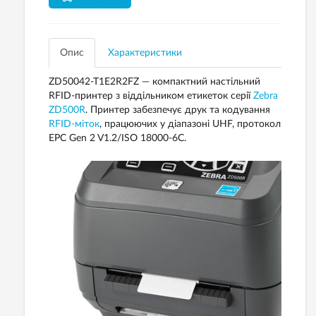
Опис
Характеристики
ZD50042-T1E2R2FZ — компактний настільний
RFID-принтер з віддільником етикеток серії
Zebra
ZD500R
. Принтер забезпечує друк та кодування
RFID-міток
, працюючих у діапазоні UHF, протокол
EPC Gen 2 V1.2/ISO 18000-6C.