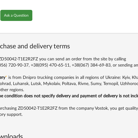
Ask a Question
chase and delivery terms
D50042-T1E2R2FZ you can send an order from the site by calling
56) 720-90-37, +38(095) 470-65-11, +38(067) 384-69-83,
or sending an
ery
*
is from Dnipro trucking companies in all regions of Ukraine: Kyiv, Khar
ohrad, Luhansk, Lutsk, Mykolaiv, Poltava, Rivne, Sumy, Ternopil, Uzhhorod
ther regions.
the condition does not specify delivery and payment of delivery is not inc
rchasing ZD50042-T1E2R2FZ from the company Vostok, you get quality se
ory support.
wnloads