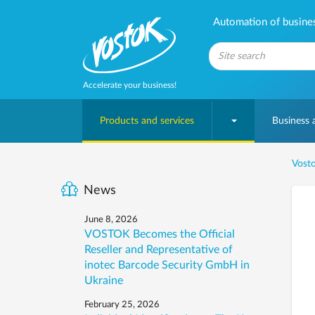
Automation of business
Accelerate your business!
Products and services
Business
Vosto
News
June 8, 2026
VOSTOK Becomes the Official
Reseller and Representative of
inotec Barcode Security GmbH in
Ukraine
February 25, 2026