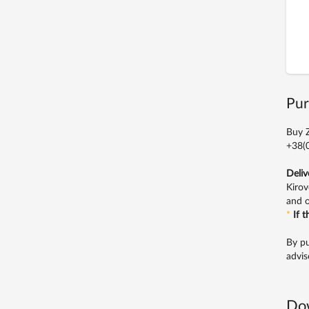
Pur
Buy Z
+38(0
Deliv
Kirov
and o
*
If 
By pu
advis
Do