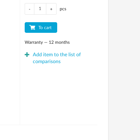
pcs
-
+
To cart
Warranty — 12 months
Add item to the list of
comparisons