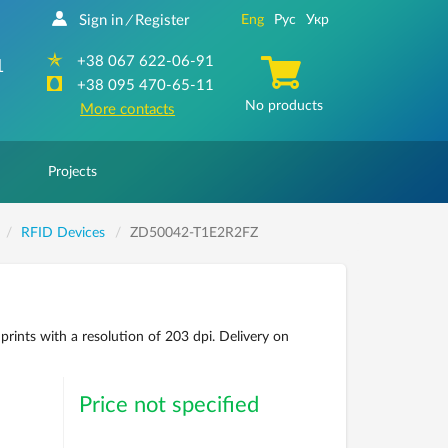
Sign in
Register
Eng
Рус
Укр
/
+38 067 622-06-91
1
+38 095 470-65-11
No products
More contacts
Projects
RFID Devices
ZD50042-T1E2R2FZ
nts with a resolution of 203 dpi. Delivery on
Price not specified