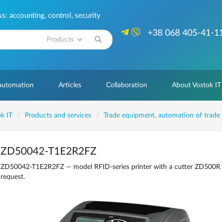
: accounting, control, security
+38 068 405-41-1
Search
 automation
Articles
Collaboration
About Vostok IT
k IT
Products and services
Trade equipment, automation of trade
ZD50042-T1E2R2FZ
ZD50042-T1E2R2FZ — model RFID-series printer with a cutter ZD500R pri
request.