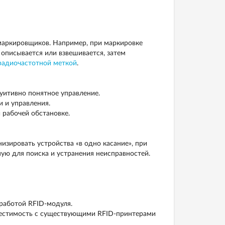
маркировщиков. Например, при маркировке
описывается или взвешивается, затем
радиочастотной меткой
.
итивно понятное управление.
и и управления.
 рабочей обстановке.
низировать устройства «в одно касание», при
ую для поиска и устранения неисправностей.
работой RFID-модуля.
местимость с существующими RFID-принтерами