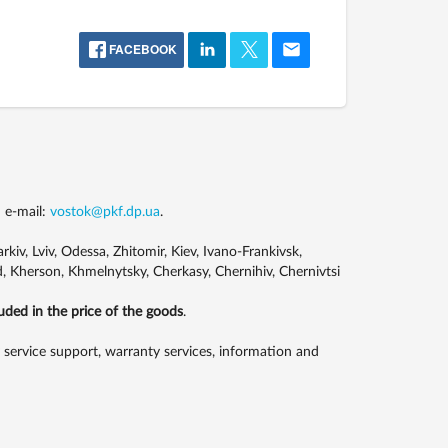
FACEBOOK
 e-mail:
vostok@pkf.dp.ua
.
kiv, Lviv, Odessa, Zhitomir, Kiev, Ivano-Frankivsk,
, Kherson, Khmelnytsky, Cherkasy, Chernihiv, Chernivtsi
luded in the price of the goods
.
rvice support, warranty services, information and