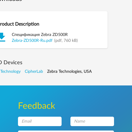
roduct Description
Спецификация Zebra ZD500R
Zebra-ZD500R-Ru.pdf
(pdf, 760 kB)
D Devices
 Technology
CipherLab
Zebra Technologies, USA
Feedback