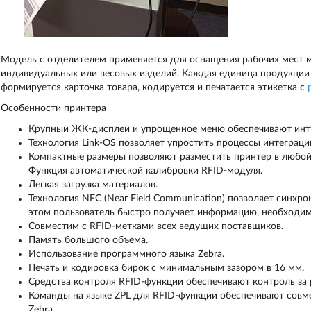
Модель с отделителем применяется для оснащения рабочих мест 
индивидуальных или весовых изделий. Каждая единица продукции 
формируется карточка товара, кодируется и печатается этикетка с
Особенности принтера
Крупный ЖК-дисплей и упрощенное меню обеспечивают инту
Технология Link-OS позволяет упростить процессы интеграци
Компактные размеры позволяют разместить принтер в любой
Функция автоматической калибровки RFID-модуля.
Легкая загрузка материалов.
Технология NFC (Near Field Communication) позволяет синхро
этом пользователь быстро получает информацию, необходим
Совместим с RFID-метками всех ведущих поставщиков.
Память большого объема.
Использование программного языка Zebra.
Печать и кодировка бирок с минимальным зазором в 16 мм.
Средства контроля RFID-функции обеспечивают контроль за 
Команды на языке ZPL для RFID-функции обеспечивают сов
Zebra.