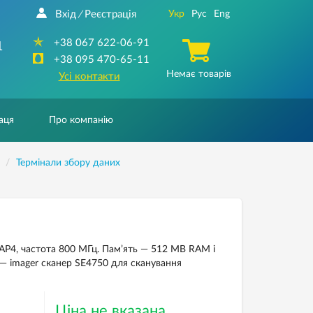
Вхід
Реєстрація
Укр
Рус
Eng
/
+38 067 622-06-91
1
+38 095 470-65-11
Немає товарів
Усі контакти
аця
Про компанію
Термінали збору даних
4, частота 800 МГц. Пам’ять — 512 MB RAM і
я — imager сканер SE4750 для сканування
Ціна не вказана