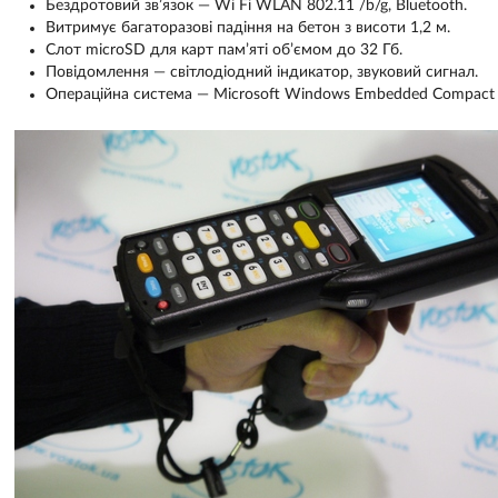
Бездротовий зв’язок — Wi Fi WLAN 802.11 /b/g, Bluetooth.
Витримує багаторазові падіння на бетон з висоти 1,2 м.
Слот microSD для карт пам’яті об’ємом до 32 Гб.
Повідомлення — світлодіодний індикатор, звуковий сигнал.
Операційна система — Microsoft Windows Embedded Compact 7