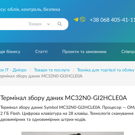
су: облік, контроль, безпека
+38 068 405-41-1
Знайти
ія бізнесу
Статті
Проекти та замовники
Співпр
ок IT - Дніпро
Товари та послуги
Техніка для торгівлі та обліку
ермінал збору даних MC32N0-GI2HCLE0A
Термінал збору даних MC32N0-GI2HCLE0A
Термінал збору даних Symbol MC32N0-GI2HCLE0A. Процесор — OMAP
2 ГБ Flash. Цифрова клавіатура на 28 клавіш. Технологія скануванн
двовимірних та одновимірних штрих-кодів.