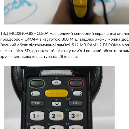
ТЗД MC32N0-GI2HCLE0A має великий сенсорний екран з діагонал
процесором OMAP4 з частотою 800 МГц, завдяки якому можна дося
Великий обсяг підтримуваної пам’яті, 512 MB RAM і 2 Гб ROM з м
пам’яті microSD, дозволяє зберігати у пам’яті великий обсяг програм
зручна кнопкова клавіатура на 28 клавіш.