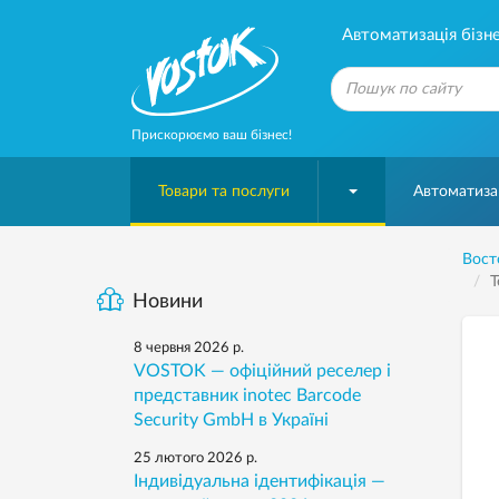
Автоматизація бізне
Прискорюємо ваш бізнес!
Товари та послуги
Автоматизац
Вост
Т
Новини
8 червня 2026 р.
VOSTOK — офіційний реселер і
представник inotec Barcode
Security GmbH в Україні
25 лютого 2026 р.
Індивідуальна ідентифікація —