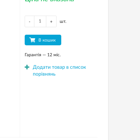
шт.
-
+
В кошик
Гарантія — 12 міс.
Додати товар в список
порівнянь