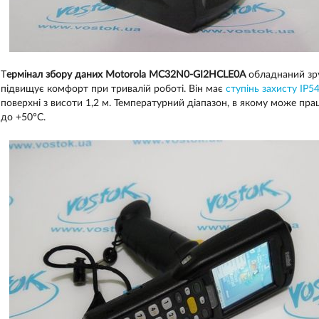
Т
ермінал збору даних Motorola MC32N0-GI2HCLE0A
обладнаний зру
підвищує комфорт при тривалій роботі. Він має
ступінь захисту IP5
поверхні з висоти 1,2 м. Температурний діапазон, в якому може пр
до +50°C.