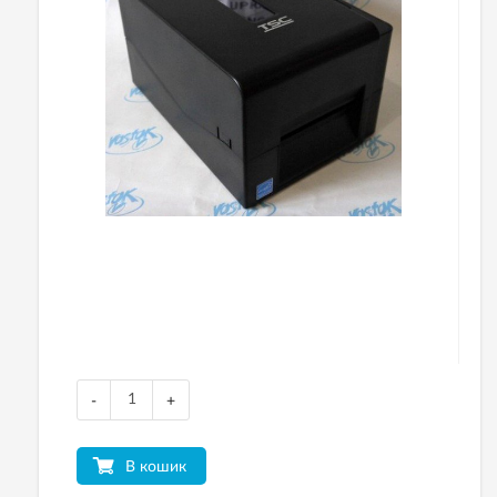
-
+
В кошик