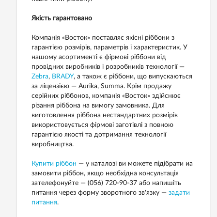
Якість гарантовано
Компанія «Восток» поставляє якісні ріббони з
гарантією розмірів, параметрів і характеристик. У
нашому асортименті є фірмові ріббони від
провідних виробників і розробників технології —
Zebra
,
BRADY
, а також є ріббони, що випускаються
за ліцензією — Aurika, Summa. Крім продажу
серійних ріббонов, компанія «Восток» здійснює
різання ріббона на вимогу замовника. Для
виготовлення ріббона нестандартних розмірів
використовується фірмові заготівлі з повною
гарантією якості та дотримання технології
виробництва.
Купити ріббон
— у каталозі ви можете підібрати иа
замовити ріббон, якщо необхідна консультація
зателефонуйте — (056) 720-90-37 або напишіть
питання через форму зворотного зв'язку —
задати
питання
.