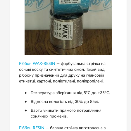
Ріббон WAX-RESIN
— фарбувальна стрічка на
основі воску та синтетичних смол. Такий вид
ріббону призначений для друку на глянсовій
етикетці, картоні, поліетилені, поліпропілені.
Температура зберігання від 5ºС до +35ºС.
Відносна вологість від 30% до 85%.
Варто уникати прямого потрапляння
сонячних променів.
Ріббон RESIN
— барвна стрічка виготовлена ​​з