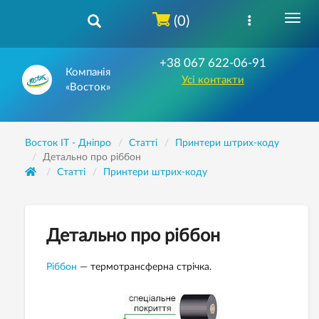
(0)
+38 067 622-06-91
Компанія
Усі контакти
«Восток»
Восток IT - Дніпро
Статті
Принтери штрих-коду
Детально про ріббон
Статті
Принтери штрих-коду
Детально про ріббон
Ріббон
— термотрансферна стрічка.