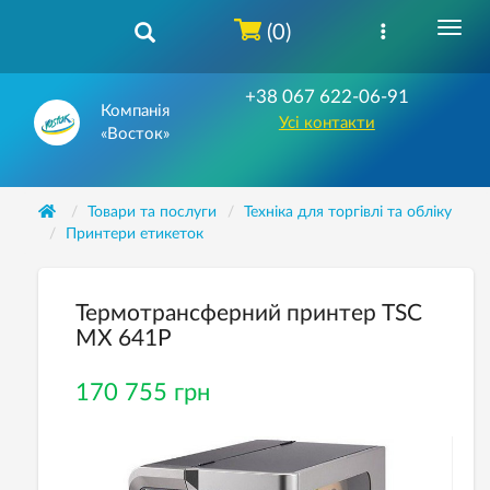
(0)
+38 067 622-06-91
Компанія
Усі контакти
«Восток»
Товари та послуги
Техніка для торгівлі та обліку
Принтери етикеток
Термотрансферний принтер TSC
МХ 641P
170 755 грн