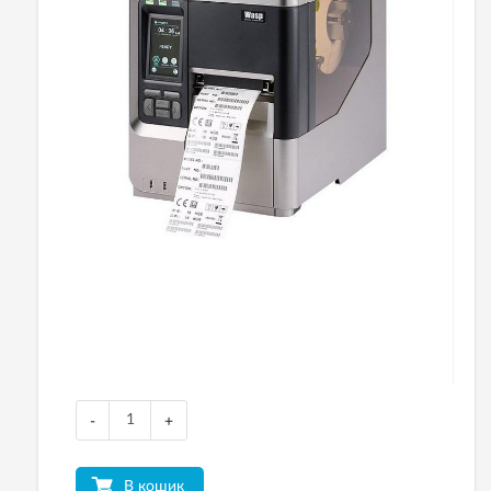
-
+
В кошик